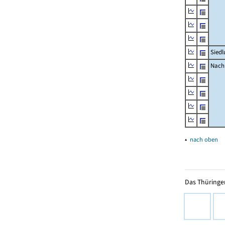
Siedl
Nachr
▴
nach oben
Das Thüringer