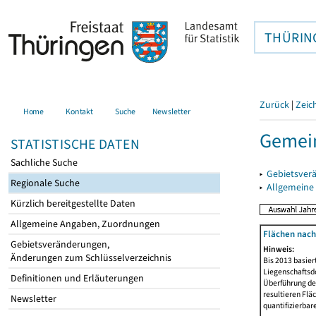
THÜRIN
Zurück
|
Zeic
Home
Kontakt
Suche
Newsletter
Gemein
STATISTISCHE DATEN
Sachliche Suche
▸
Gebietsver
Regionale Suche
▸
Allgemeine
Kürzlich bereitgestellte Daten
Allgemeine Angaben, Zuordnungen
Flächen nach
Gebietsveränderungen,
Hinweis:
Änderungen zum Schlüsselverzeichnis
Bis 2013 basie
Liegenschaftsd
Definitionen und Erläuterungen
Überführung der
resultieren Fl
Newsletter
quantifizierbar