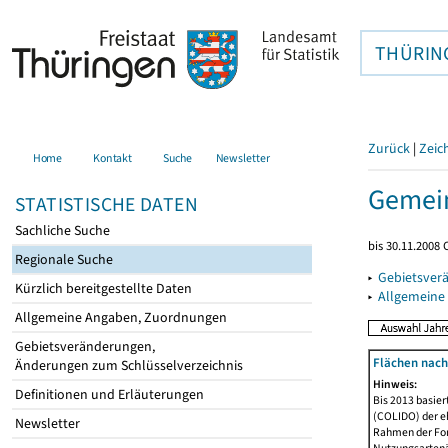
THÜRIN
Zurück
|
Zeic
Home
Kontakt
Suche
Newsletter
Gemein
STATISTISCHE DATEN
Sachliche Suche
bis 30.11.2008
Regionale Suche
▸
Gebietsver
Kürzlich bereitgestellte Daten
▸
Allgemeine
Allgemeine Angaben, Zuordnungen
Gebietsveränderungen,
Flächen nach
Änderungen zum Schlüsselverzeichnis
Hinweis:
Definitionen und Erläuterungen
Bis 2013 basie
(COLIDO) der eh
Newsletter
Rahmen der Fort