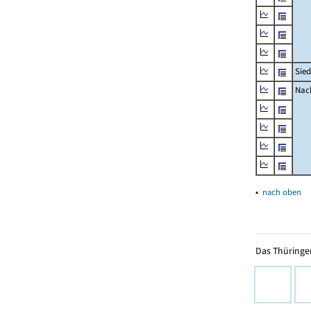
Sied
Nach
▴
nach oben
Das Thüringer