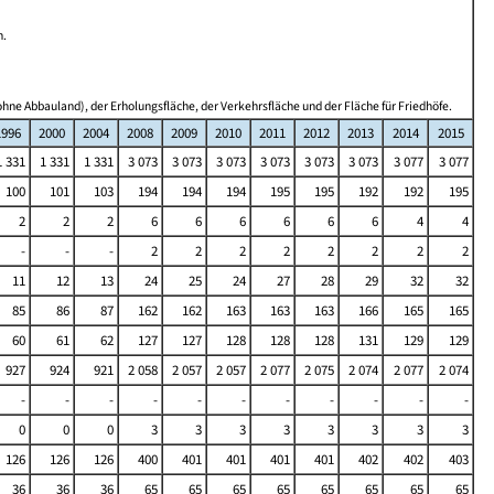
n.
hne Abbauland), der Erholungsfläche, der Verkehrsfläche und der Fläche für Friedhöfe.
1996
2000
2004
2008
2009
2010
2011
2012
2013
2014
2015
1 331
1 331
1 331
3 073
3 073
3 073
3 073
3 073
3 073
3 077
3 077
100
101
103
194
194
194
195
195
192
192
195
2
2
2
6
6
6
6
6
6
4
4
-
-
-
2
2
2
2
2
2
2
2
11
12
13
24
25
24
27
28
29
32
32
85
86
87
162
162
163
163
163
166
165
165
60
61
62
127
127
128
128
128
131
129
129
927
924
921
2 058
2 057
2 057
2 077
2 075
2 074
2 077
2 074
-
-
-
-
-
-
-
-
-
-
-
0
0
0
3
3
3
3
3
3
3
3
126
126
126
400
401
401
401
401
402
402
403
36
36
36
65
65
65
65
65
65
65
65