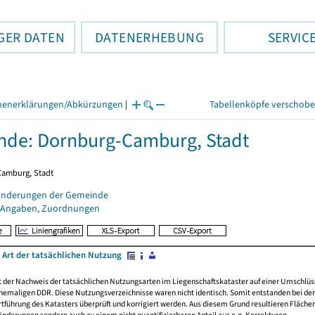
GER DATEN
DATENERHEBUNG
SERVIC
henerklärungen/Abkürzungen
|
Tabellenköpfe verschob
de: Dornburg-Camburg, Stadt
 Camburg, Stadt
änderungen der Gemeinde
 Angaben, Zuordnungen
 Art der tatsächlichen Nutzung
rt der Nachweis der tatsächlichen Nutzungsarten im Liegenschaftskataster auf einer Umsch
emaligen DDR. Diese Nutzungsverzeichnisse waren nicht identisch. Somit entstanden bei der 
führung des Katasters überprüft und korrigiert werden. Aus diesem Grund resultieren Fläche