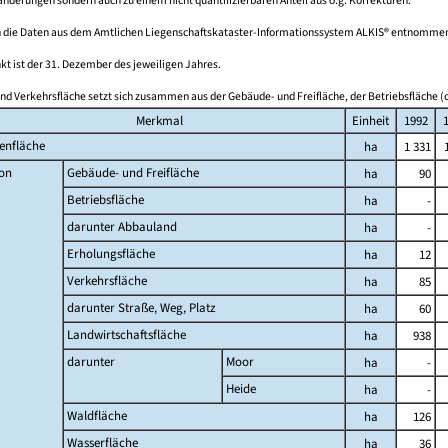
derungen sondern auch zu einem nicht quantifizierbaren Anteil aus o.g. Korrekturen.
 die Daten aus dem Amtlichen Liegenschaftskataster-Informationssystem ALKIS® entnomme
kt ist der 31. Dezember des jeweiligen Jahres.
nd Verkehrsfläche setzt sich zusammen aus der Gebäude- und Freifläche, der Betriebsfläche (o
Merkmal
Einheit
1992
enfläche
ha
1 331
on
Gebäude- und Freifläche
ha
90
Betriebsfläche
ha
-
darunter Abbauland
ha
-
Erholungsfläche
ha
12
Verkehrsfläche
ha
85
darunter Straße, Weg, Platz
ha
60
Landwirtschaftsfläche
ha
938
darunter
Moor
ha
-
Heide
ha
-
Waldfläche
ha
126
Wasserfläche
ha
36