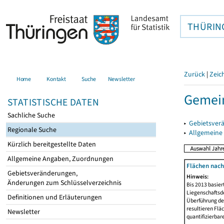
THÜRIN
Zurück
|
Zeic
Home
Kontakt
Suche
Newsletter
Gemein
STATISTISCHE DATEN
Sachliche Suche
▸
Gebietsver
Regionale Suche
▸
Allgemeine
Kürzlich bereitgestellte Daten
Allgemeine Angaben, Zuordnungen
Flächen nach
Gebietsveränderungen,
Hinweis:
Änderungen zum Schlüsselverzeichnis
Bis 2013 basie
Liegenschaftsd
Definitionen und Erläuterungen
Überführung der
resultieren Fl
Newsletter
quantifizierbar