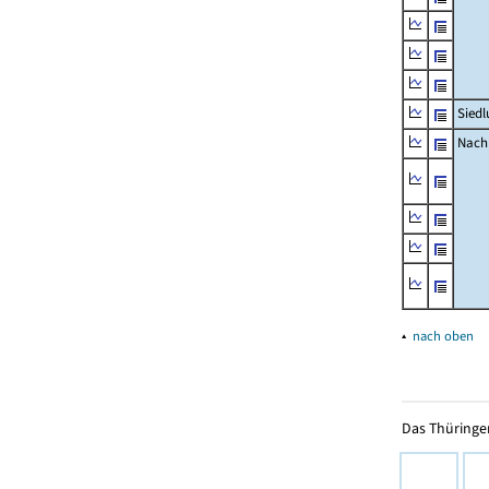
Siedl
Nachr
▴
nach oben
Das Thüringer