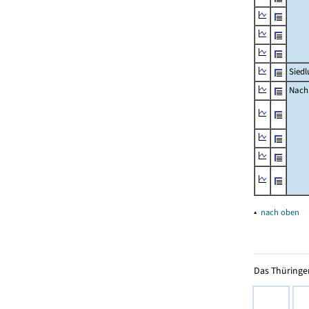
Siedl
Nachr
▴
nach oben
Das Thüringer