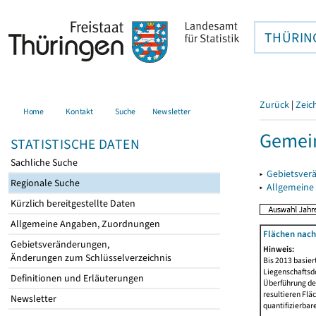
THÜRIN
Zurück
|
Zeic
Home
Kontakt
Suche
Newsletter
Gemein
STATISTISCHE DATEN
Sachliche Suche
▸
Gebietsver
Regionale Suche
▸
Allgemeine
Kürzlich bereitgestellte Daten
Allgemeine Angaben, Zuordnungen
Flächen nach
Gebietsveränderungen,
Hinweis:
Änderungen zum Schlüsselverzeichnis
Bis 2013 basie
Liegenschaftsd
Definitionen und Erläuterungen
Überführung der
resultieren Fl
Newsletter
quantifizierbar