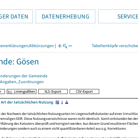
GER DATEN
DATENERHEBUNG
SERVIC
henerklärungen/Abkürzungen
|
Tabellenköpfe verschob
nde: Gösen
änderungen der Gemeinde
 Angaben, Zuordnungen
 Art der tatsächlichen Nutzung
rt der Nachweis der tatsächlichen Nutzungsarten im Liegenschaftskataster auf einer Umsch
emaligen DDR. Diese Nutzungsverzeichnisse waren nicht identisch. Somit entstanden bei der 
führung des Katasters überprüft und korrigiert werden. Aus diesem Grund resultieren Fläche
derungen sondern auch zu einem nicht quantifizierbaren Anteil aus o.g. Korrekturen.