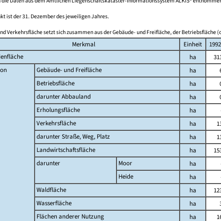
 die Daten aus dem Amtlichen Liegenschaftskataster-Informationssystem ALKIS® entnomme
kt ist der 31. Dezember des jeweiligen Jahres.
nd Verkehrsfläche setzt sich zusammen aus der Gebäude- und Freifläche, der Betriebsfläche (o
Merkmal
Einheit
1992
enfläche
ha
31
on
Gebäude- und Freifläche
ha
Betriebsfläche
ha
darunter Abbauland
ha
Erholungsfläche
ha
Verkehrsfläche
ha
1
darunter Straße, Weg, Platz
ha
1
Landwirtschaftsfläche
ha
15
darunter
Moor
ha
Heide
ha
Waldfläche
ha
12
Wasserfläche
ha
Flächen anderer Nutzung
ha
1