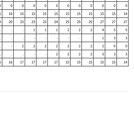
0
0
0
0
0
0
0
0
0
0
0
0
6
16
15
15
15
15
15
15
15
15
15
14
9
20
23
23
23
24
25
25
25
27
27
27
.
.
.
1
1
1
2
2
2
4
5
5
.
.
.
-
-
-
-
-
-
1
3
3
.
-
2
2
2
2
2
2
2
2
0
0
.
.
.
-
-
2
2
2
2
3
3
3
6
16
17
17
17
17
15
15
15
15
15
14