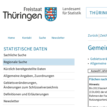
THÜRIN
Zurück
|
Zeic
Home
Kontakt
Suche
Newsletter
Gemei
STATISTISCHE DATEN
Sachliche Suche
▸
Gebietsver
Regionale Suche
▸
Allgemeine
Kürzlich bereitgestellte Daten
Allgemeine Angaben, Zuordnungen
Flächen nach
Gebietsveränderungen,
Hinweis:
Änderungen zum Schlüsselverzeichnis
Bis 2013 basie
(COLIDO) der eh
Definitionen und Erläuterungen
Rahmen der Fort
Nutzungsartenän
Newsletter