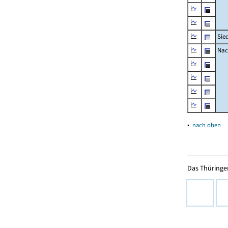
Sie
Nac
▴
nach oben
Das Thüringer