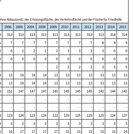
n.
hne Abbauland), der Erholungsfläche, der Verkehrsfläche und der Fläche für Friedhöfe.
1996
2000
2004
2008
2009
2010
2011
2012
2013
2014
2015
3
313
313
313
313
313
313
313
313
313
314
314
6
7
7
7
7
7
7
7
7
8
9
9
0
0
2
2
2
2
3
3
3
3
0
0
0
0
0
0
0
0
0
0
0
0
0
0
-
-
-
-
-
2
2
2
2
3
5
5
3
13
14
14
14
13
13
13
13
13
13
13
3
13
14
14
14
13
13
13
13
13
13
13
3
151
147
147
147
145
145
145
145
142
144
142
-
-
-
-
-
-
-
-
-
-
-
-
-
-
-
-
-
-
-
-
-
-
-
-
3
123
124
123
124
123
125
125
125
125
124
127
3
3
3
3
3
3
3
3
3
3
3
3
6
16
17
17
17
17
15
15
15
15
15
14