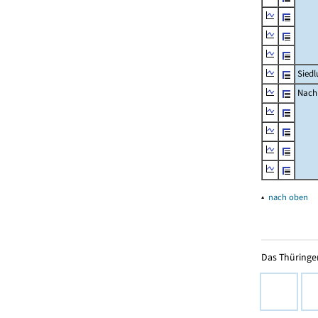
Siedl
Nachr
▴
nach oben
Das Thüringer