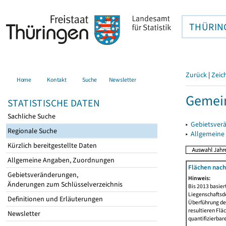
THÜRIN
Zurück
|
Zeic
Home
Kontakt
Suche
Newsletter
Gemei
STATISTISCHE DATEN
Sachliche Suche
▸
Gebietsver
Regionale Suche
▸
Allgemeine
Kürzlich bereitgestellte Daten
Allgemeine Angaben, Zuordnungen
Flächen nach
Gebietsveränderungen,
Hinweis:
Änderungen zum Schlüsselverzeichnis
Bis 2013 basie
Liegenschaftsd
Definitionen und Erläuterungen
Überführung der
resultieren Fl
Newsletter
quantifizierbar