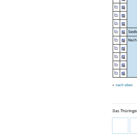
Siedl
Nachr
▴
nach oben
Das Thüringer