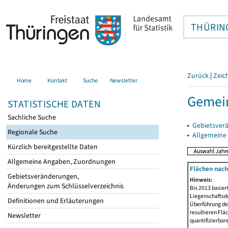
THÜRIN
Zurück
|
Zeic
Home
Kontakt
Suche
Newsletter
Gemein
STATISTISCHE DATEN
Sachliche Suche
▸
Gebietsver
Regionale Suche
▸
Allgemeine
Kürzlich bereitgestellte Daten
Allgemeine Angaben, Zuordnungen
Flächen nach
Gebietsveränderungen,
Hinweis:
Änderungen zum Schlüsselverzeichnis
Bis 2013 basie
Liegenschaftsd
Definitionen und Erläuterungen
Überführung der
resultieren Fl
Newsletter
quantifizierbar