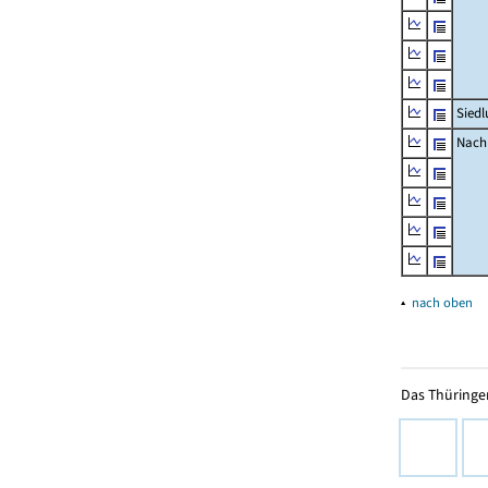
Siedl
Nachr
▴
nach oben
Das Thüringer