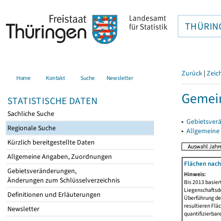
THÜRIN
Zurück
|
Zeic
Home
Kontakt
Suche
Newsletter
Gemein
STATISTISCHE DATEN
Sachliche Suche
▸
Gebietsver
Regionale Suche
▸
Allgemeine
Kürzlich bereitgestellte Daten
Allgemeine Angaben, Zuordnungen
Flächen nach
Gebietsveränderungen,
Hinweis:
Änderungen zum Schlüsselverzeichnis
Bis 2013 basie
Liegenschaftsd
Definitionen und Erläuterungen
Überführung der
resultieren Fl
Newsletter
quantifizierbar