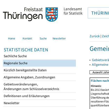
THÜRIN
Zurück
|
Zeic
Home
Kontakt
Suche
Newsletter
Gemein
STATISTISCHE DATEN
Sachliche Suche
▸
Gebietsver
Regionale Suche
▸
Allgemeine
Kürzlich bereitgestellte Daten
Allgemeine Angaben, Zuordnungen
Flächen nach
Gebietsveränderungen,
Hinweis:
Änderungen zum Schlüsselverzeichnis
Bis 2013 basie
Liegenschaftsd
Definitionen und Erläuterungen
Überführung der
resultieren Fl
Newsletter
quantifizierbar