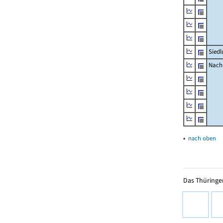
Siedl
Nachr
▴
nach oben
Das Thüringer