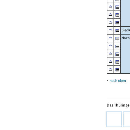
Siedl
Nachr
▴
nach oben
Das Thüringer