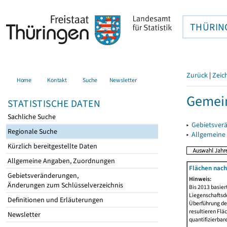
THÜRIN
Zurück
|
Zeic
Home
Kontakt
Suche
Newsletter
Gemein
STATISTISCHE DATEN
Sachliche Suche
▸
Gebietsver
Regionale Suche
▸
Allgemeine
Kürzlich bereitgestellte Daten
Allgemeine Angaben, Zuordnungen
Flächen nach
Gebietsveränderungen,
Hinweis:
Änderungen zum Schlüsselverzeichnis
Bis 2013 basie
Liegenschaftsd
Definitionen und Erläuterungen
Überführung der
resultieren Fl
Newsletter
quantifizierbar