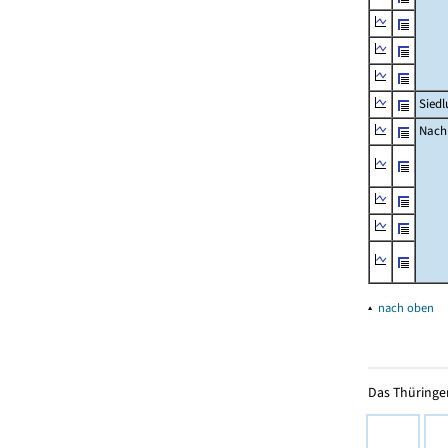
Siedl
Nachr
▴
nach oben
Das Thüringer