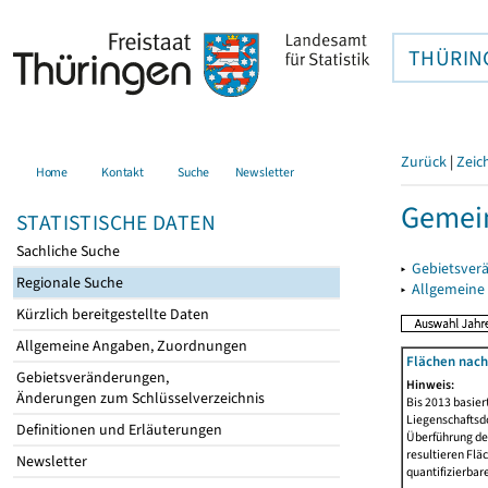
THÜRIN
Zurück
|
Zeic
Home
Kontakt
Suche
Newsletter
Gemein
STATISTISCHE DATEN
Sachliche Suche
▸
Gebietsver
Regionale Suche
▸
Allgemeine
Kürzlich bereitgestellte Daten
Allgemeine Angaben, Zuordnungen
Flächen nach
Gebietsveränderungen,
Hinweis:
Änderungen zum Schlüsselverzeichnis
Bis 2013 basie
Liegenschaftsd
Definitionen und Erläuterungen
Überführung der
resultieren Fl
Newsletter
quantifizierbar