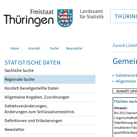
THÜRIN
Zurück
|
Zeic
Home
Kontakt
Suche
Newsletter
Gemein
STATISTISCHE DATEN
Sachliche Suche
▸
Gebietsver
Regionale Suche
▸
Allgemeine
Kürzlich bereitgestellte Daten
Allgemeine Angaben, Zuordnungen
Flächen nach
Gebietsveränderungen,
Hinweis:
Änderungen zum Schlüsselverzeichnis
Bis 2013 basie
Liegenschaftsd
Definitionen und Erläuterungen
Überführung der
resultieren Fl
Newsletter
quantifizierbar