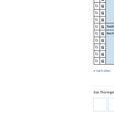
Siedl
Nachr
▴
nach oben
Das Thüringer