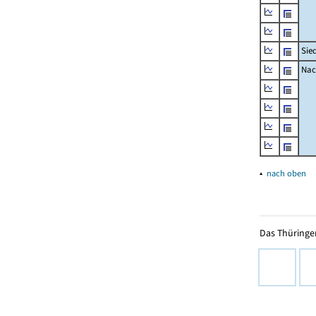
Sie
Nac
▴
nach oben
Das Thüringer