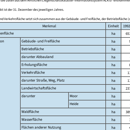
 die Daten aus dem Amtlichen Liegenschaftskataster-Informationssystem ALKIS® entnomme
kt ist der 31. Dezember des jeweiligen Jahres.
nd Verkehrsfläche setzt sich zusammen aus der Gebäude- und Freifläche, der Betriebsfläche (o
Merkmal
Einheit
1992
enfläche
ha
65
on
Gebäude- und Freifläche
ha
Betriebsfläche
ha
darunter Abbauland
ha
Erholungsfläche
ha
Verkehrsfläche
ha
1
darunter Straße, Weg, Platz
ha
1
Landwirtschaftsfläche
ha
23
darunter
Moor
ha
Heide
ha
Waldfläche
ha
38
Wasserfläche
ha
Flächen anderer Nutzung
ha