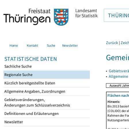
THÜRIN
Zurück
|
Zeic
Home
Kontakt
Suche
Newsletter
Gemein
STATISTISCHE DATEN
Sachliche Suche
▸
Gebietsver
Regionale Suche
▸
Allgemeine
Kürzlich bereitgestellte Daten
Allgemeine Angaben, Zuordnungen
Flächen nach
Gebietsveränderungen,
Hinweis:
Änderungen zum Schlüsselverzeichnis
Bis 2013 basie
(COLIDO) der eh
Definitionen und Erläuterungen
Rahmen der Fort
Nutzungsartenän
Newsletter