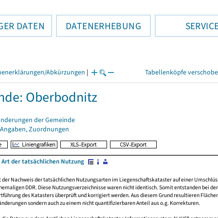
GER DATEN
DATENERHEBUNG
SERVIC
henerklärungen/Abkürzungen
|
Tabellenköpfe verschob
de: Oberbodnitz
änderungen der Gemeinde
 Angaben, Zuordnungen
 Art der tatsächlichen Nutzung
rt der Nachweis der tatsächlichen Nutzungsarten im Liegenschaftskataster auf einer Umsch
emaligen DDR. Diese Nutzungsverzeichnisse waren nicht identisch. Somit entstanden bei der 
führung des Katasters überprüft und korrigiert werden. Aus diesem Grund resultieren Fläche
derungen sondern auch zu einem nicht quantifizierbaren Anteil aus o.g. Korrekturen.