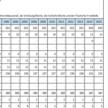
n.
hne Abbauland), der Erholungsfläche, der Verkehrsfläche und der Fläche für Friedhöfe.
1996
2000
2004
2008
2009
2010
2011
2012
2013
2014
2015
1
651
651
651
651
651
651
651
651
651
643
643
9
9
10
10
10
10
10
10
10
10
11
11
-
-
-
-
-
-
-
-
-
-
0
-
-
-
-
-
-
-
-
-
-
-
-
-
0
0
0
0
0
0
0
0
0
0
0
0
1
11
11
11
11
11
12
12
12
12
11
11
1
11
11
11
11
11
12
12
12
12
11
11
7
236
236
236
237
237
237
237
236
236
231
231
-
-
-
-
-
-
-
-
-
-
-
-
-
-
-
-
-
-
-
-
-
-
-
-
9
389
389
389
389
389
389
389
389
389
387
387
1
1
1
1
1
1
1
1
1
1
1
1
4
5
4
4
2
2
2
2
2
2
2
2