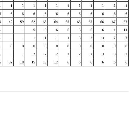
1
1
1
1
1
1
1
1
1
1
1
1
6
6
6
6
6
6
6
6
6
6
6
6
0
42
59
62
63
64
65
65
65
66
67
67
.
.
.
5
6
6
6
6
6
6
11
11
.
.
.
1
1
1
1
3
3
3
7
7
.
0
0
0
0
0
0
0
0
0
0
0
.
.
.
2
2
2
2
2
2
3
3
3
6
32
18
15
13
12
6
6
6
6
6
6