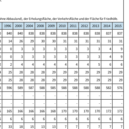
n.
hne Abbauland), der Erholungsfläche, der Verkehrsfläche und der Fläche für Friedhöfe.
1996
2000
2004
2008
2009
2010
2011
2012
2013
2014
2015
0
840
840
838
838
838
838
838
838
838
837
837
3
14
26
29
30
30
31
31
31
31
31
31
0
0
3
3
3
3
3
3
3
3
4
9
0
0
3
3
3
3
3
3
3
3
4
9
2
2
4
4
4
4
4
4
4
5
6
6
4
25
28
28
28
29
29
29
29
29
29
29
3
25
28
28
28
29
29
29
29
29
29
29
3
596
589
587
588
585
588
588
588
588
582
576
-
-
-
-
-
-
-
-
-
-
-
-
-
-
-
-
-
-
-
-
-
-
-
-
5
165
166
166
166
168
170
170
170
170
172
172
6
6
6
6
6
6
6
6
6
6
6
6
7
33
18
15
13
13
7
7
7
7
7
7