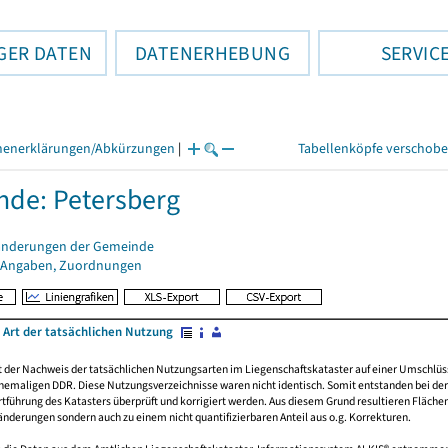
GER DATEN
DATENERHEBUNG
SERVIC
henerklärungen/Abkürzungen
|
Tabellenköpfe verschob
de: Petersberg
änderungen der Gemeinde
 Angaben, Zuordnungen
 Art der tatsächlichen Nutzung
rt der Nachweis der tatsächlichen Nutzungsarten im Liegenschaftskataster auf einer Umsch
emaligen DDR. Diese Nutzungsverzeichnisse waren nicht identisch. Somit entstanden bei der 
führung des Katasters überprüft und korrigiert werden. Aus diesem Grund resultieren Fläche
derungen sondern auch zu einem nicht quantifizierbaren Anteil aus o.g. Korrekturen.