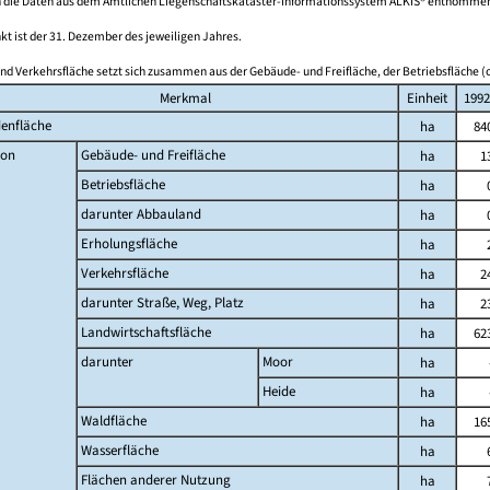
 die Daten aus dem Amtlichen Liegenschaftskataster-Informationssystem ALKIS® entnomme
kt ist der 31. Dezember des jeweiligen Jahres.
nd Verkehrsfläche setzt sich zusammen aus der Gebäude- und Freifläche, der Betriebsfläche (o
Merkmal
Einheit
1992
enfläche
ha
84
on
Gebäude- und Freifläche
ha
1
Betriebsfläche
ha
darunter Abbauland
ha
Erholungsfläche
ha
Verkehrsfläche
ha
2
darunter Straße, Weg, Platz
ha
2
Landwirtschaftsfläche
ha
62
darunter
Moor
ha
Heide
ha
Waldfläche
ha
16
Wasserfläche
ha
Flächen anderer Nutzung
ha