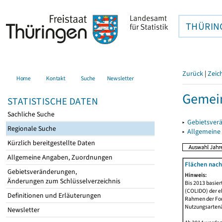
THÜRIN
Zurück
|
Zeic
Home
Kontakt
Suche
Newsletter
Gemein
STATISTISCHE DATEN
Sachliche Suche
▸
Gebietsver
Regionale Suche
▸
Allgemeine
Kürzlich bereitgestellte Daten
Allgemeine Angaben, Zuordnungen
Flächen nach
Gebietsveränderungen,
Hinweis:
Änderungen zum Schlüsselverzeichnis
Bis 2013 basie
(COLIDO) der eh
Definitionen und Erläuterungen
Rahmen der Fort
Nutzungsartenän
Newsletter