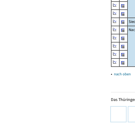
Sie
Nac
▴
nach oben
Das Thüringer