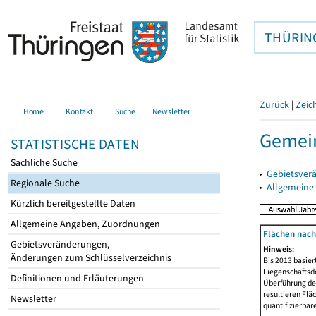
THÜRIN
Zurück
|
Zeic
Home
Kontakt
Suche
Newsletter
Gemein
STATISTISCHE DATEN
Sachliche Suche
▸
Gebietsver
Regionale Suche
▸
Allgemeine
Kürzlich bereitgestellte Daten
Allgemeine Angaben, Zuordnungen
Flächen nach
Gebietsveränderungen,
Hinweis:
Änderungen zum Schlüsselverzeichnis
Bis 2013 basie
Liegenschaftsd
Definitionen und Erläuterungen
Überführung der
resultieren Fl
Newsletter
quantifizierbar