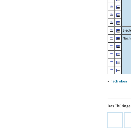
Siedl
Nachr
▴
nach oben
Das Thüringer