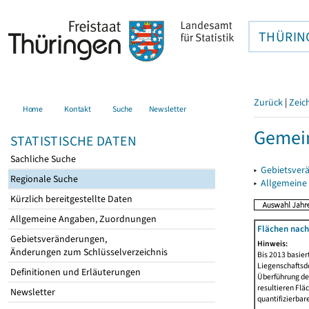
THÜRIN
Zurück
|
Zeic
Home
Kontakt
Suche
Newsletter
Gemein
STATISTISCHE DATEN
Sachliche Suche
▸
Gebietsver
Regionale Suche
▸
Allgemeine
Kürzlich bereitgestellte Daten
Allgemeine Angaben, Zuordnungen
Flächen nach
Gebietsveränderungen,
Hinweis:
Änderungen zum Schlüsselverzeichnis
Bis 2013 basie
Liegenschaftsd
Definitionen und Erläuterungen
Überführung der
resultieren Fl
Newsletter
quantifizierbar