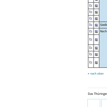
Siedl
Nachr
▴
nach oben
Das Thüringer