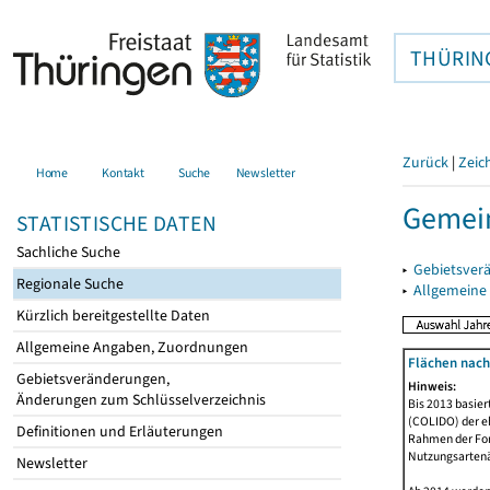
THÜRIN
Zurück
|
Zeic
Home
Kontakt
Suche
Newsletter
Gemein
STATISTISCHE DATEN
Sachliche Suche
▸
Gebietsver
Regionale Suche
▸
Allgemeine
Kürzlich bereitgestellte Daten
Allgemeine Angaben, Zuordnungen
Flächen nach
Gebietsveränderungen,
Hinweis:
Änderungen zum Schlüsselverzeichnis
Bis 2013 basie
(COLIDO) der eh
Definitionen und Erläuterungen
Rahmen der Fort
Nutzungsartenän
Newsletter