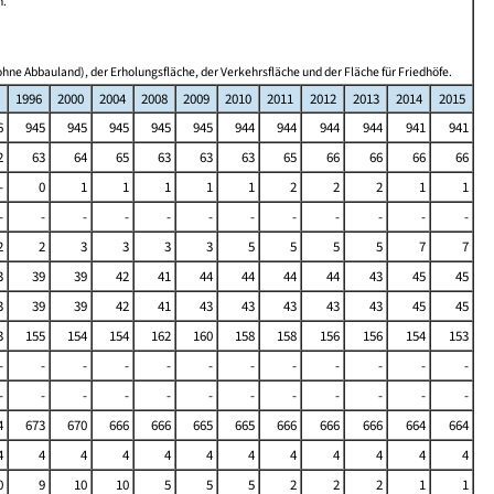
n.
hne Abbauland), der Erholungsfläche, der Verkehrsfläche und der Fläche für Friedhöfe.
1996
2000
2004
2008
2009
2010
2011
2012
2013
2014
2015
6
945
945
945
945
945
944
944
944
944
941
941
2
63
64
65
63
63
63
65
66
66
66
66
-
0
1
1
1
1
1
2
2
2
1
1
-
-
-
-
-
-
-
-
-
-
-
-
2
2
3
3
3
3
5
5
5
5
7
7
3
39
39
42
41
44
44
44
44
43
45
45
3
39
39
42
41
43
43
43
43
43
45
45
3
155
154
154
162
160
158
158
156
156
154
153
-
-
-
-
-
-
-
-
-
-
-
-
-
-
-
-
-
-
-
-
-
-
-
-
4
673
670
666
666
665
665
666
666
666
664
664
4
4
4
4
4
4
4
4
4
4
4
4
0
9
10
10
5
5
5
2
2
2
1
1