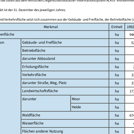
 die Daten aus dem Amtlichen Liegenschaftskataster-Informationssystem ALKIS® entnomme
kt ist der 31. Dezember des jeweiligen Jahres.
nd Verkehrsfläche setzt sich zusammen aus der Gebäude- und Freifläche, der Betriebsfläche (o
Merkmal
Einheit
1992
enfläche
ha
94
on
Gebäude- und Freifläche
ha
5
Betriebsfläche
ha
darunter Abbauland
ha
Erholungsfläche
ha
Verkehrsfläche
ha
3
darunter Straße, Weg, Platz
ha
3
Landwirtschaftsfläche
ha
17
darunter
Moor
ha
Heide
ha
Waldfläche
ha
67
Wasserfläche
ha
Flächen anderer Nutzung
ha
1