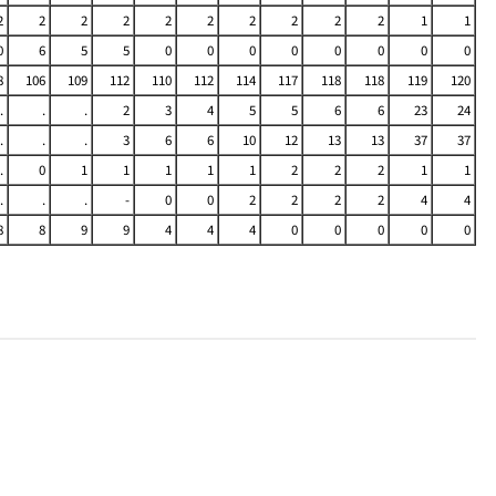
2
2
2
2
2
2
2
2
2
2
1
1
0
6
5
5
0
0
0
0
0
0
0
0
8
106
109
112
110
112
114
117
118
118
119
120
.
.
.
2
3
4
5
5
6
6
23
24
.
.
.
3
6
6
10
12
13
13
37
37
.
0
1
1
1
1
1
2
2
2
1
1
.
.
.
-
0
0
2
2
2
2
4
4
8
8
9
9
4
4
4
0
0
0
0
0