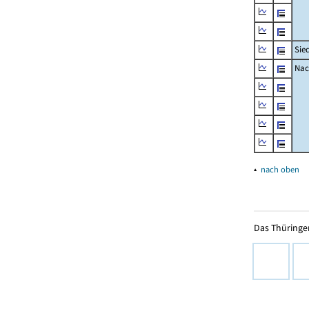
Sie
Nac
▴
nach oben
Das Thüringer