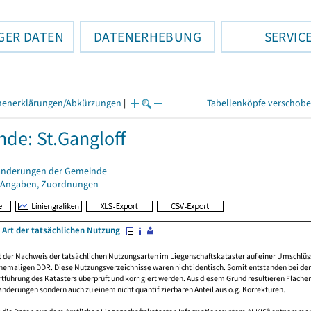
GER DATEN
DATENERHEBUNG
SERVIC
henerklärungen/Abkürzungen
|
Tabellenköpfe verschob
de: St.Gangloff
änderungen der Gemeinde
 Angaben, Zuordnungen
 Art der tatsächlichen Nutzung
rt der Nachweis der tatsächlichen Nutzungsarten im Liegenschaftskataster auf einer Umsch
emaligen DDR. Diese Nutzungsverzeichnisse waren nicht identisch. Somit entstanden bei der 
führung des Katasters überprüft und korrigiert werden. Aus diesem Grund resultieren Fläche
derungen sondern auch zu einem nicht quantifizierbaren Anteil aus o.g. Korrekturen.