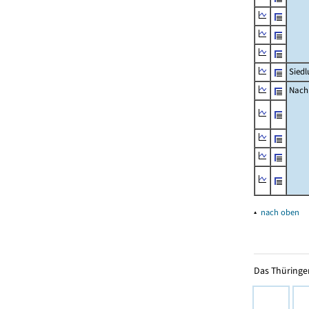
Siedl
Nachr
▴
nach oben
Das Thüringer