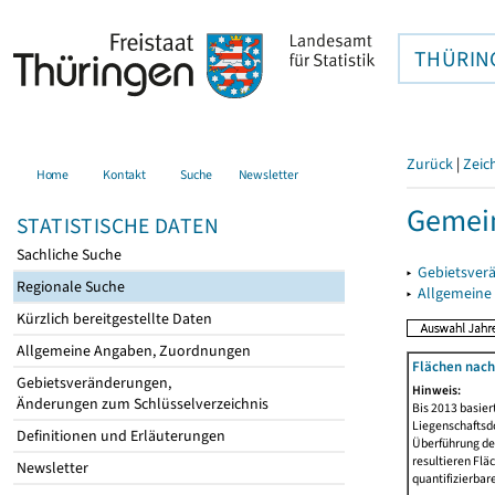
THÜRIN
Zurück
|
Zeic
Home
Kontakt
Suche
Newsletter
Gemein
STATISTISCHE DATEN
Sachliche Suche
▸
Gebietsver
Regionale Suche
▸
Allgemeine
Kürzlich bereitgestellte Daten
Allgemeine Angaben, Zuordnungen
Flächen nach
Gebietsveränderungen,
Hinweis:
Änderungen zum Schlüsselverzeichnis
Bis 2013 basie
Liegenschaftsd
Definitionen und Erläuterungen
Überführung der
resultieren Fl
Newsletter
quantifizierbar