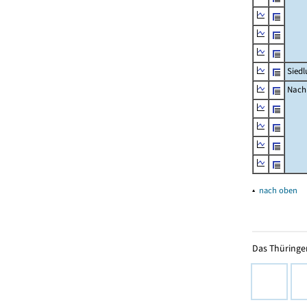
Siedl
Nachr
▴
nach oben
Das Thüringer