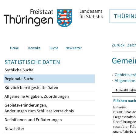
THÜRIN
Zurück
|
Zeic
Home
Kontakt
Suche
Newsletter
Gemein
STATISTISCHE DATEN
Sachliche Suche
▸
Gebietsver
Regionale Suche
▸
Allgemeine
Kürzlich bereitgestellte Daten
Allgemeine Angaben, Zuordnungen
Flächen nach
Gebietsveränderungen,
Hinweis:
Änderungen zum Schlüsselverzeichnis
Bis 2013 basie
Liegenschaftsd
Definitionen und Erläuterungen
Überführung der
resultieren Fl
Newsletter
quantifizierbar