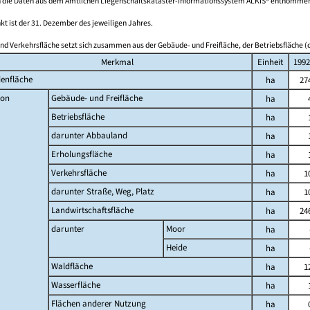
 die Daten aus dem Amtlichen Liegenschaftskataster-Informationssystem ALKIS® entnomme
kt ist der 31. Dezember des jeweiligen Jahres.
nd Verkehrsfläche setzt sich zusammen aus der Gebäude- und Freifläche, der Betriebsfläche (o
Merkmal
Einheit
1992
enfläche
ha
27
on
Gebäude- und Freifläche
ha
Betriebsfläche
ha
darunter Abbauland
ha
Erholungsfläche
ha
Verkehrsfläche
ha
1
darunter Straße, Weg, Platz
ha
1
Landwirtschaftsfläche
ha
24
darunter
Moor
ha
Heide
ha
Waldfläche
ha
1
Wasserfläche
ha
Flächen anderer Nutzung
ha