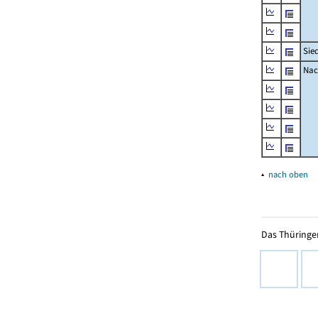
Sie
Nac
▴
nach oben
Das Thüringer