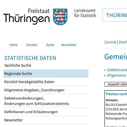
THÜRIN
Zurück
|
Zeic
Home
Kontakt
Suche
Newsletter
Gemein
STATISTISCHE DATEN
Sachliche Suche
▸
Gebietsver
Regionale Suche
▸
Allgemeine
Kürzlich bereitgestellte Daten
Allgemeine Angaben, Zuordnungen
Flächen nach
Gebietsveränderungen,
Hinweis:
Änderungen zum Schlüsselverzeichnis
Bis 2013 basie
(COLIDO) der eh
Definitionen und Erläuterungen
Rahmen der Fort
Nutzungsartenän
Newsletter