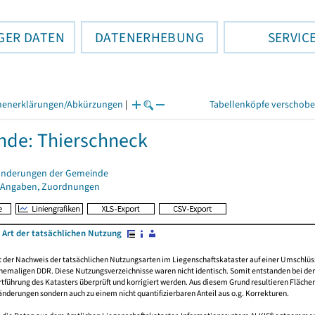
GER DATEN
DATENERHEBUNG
SERVIC
henerklärungen/Abkürzungen
|
Tabellenköpfe verschob
de: Thierschneck
änderungen der Gemeinde
 Angaben, Zuordnungen
 Art der tatsächlichen Nutzung
rt der Nachweis der tatsächlichen Nutzungsarten im Liegenschaftskataster auf einer Umsch
emaligen DDR. Diese Nutzungsverzeichnisse waren nicht identisch. Somit entstanden bei der 
führung des Katasters überprüft und korrigiert werden. Aus diesem Grund resultieren Fläche
derungen sondern auch zu einem nicht quantifizierbaren Anteil aus o.g. Korrekturen.