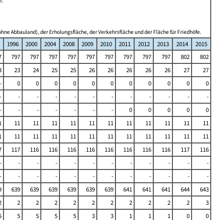
n.
hne Abbauland), der Erholungsfläche, der Verkehrsfläche und der Fläche für Friedhöfe.
1996
2000
2004
2008
2009
2010
2011
2012
2013
2014
2015
7
797
797
797
797
797
797
797
797
797
802
802
3
23
24
25
25
26
26
26
26
26
27
27
-
0
0
0
0
0
0
0
0
0
0
0
-
-
-
-
-
-
-
-
-
-
-
-
-
-
-
-
-
-
-
0
0
0
0
0
1
11
11
11
11
11
11
11
11
11
11
11
1
11
11
11
11
11
11
11
11
11
11
11
7
117
116
116
116
116
116
116
116
116
117
116
-
-
-
-
-
-
-
-
-
-
-
-
-
-
-
-
-
-
-
-
-
-
-
-
9
639
639
639
639
639
639
641
641
641
644
643
2
2
2
2
2
2
2
2
2
2
2
3
5
5
5
5
5
3
3
1
1
1
0
0