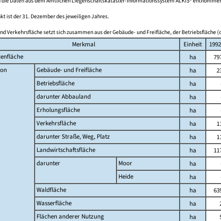
 die Daten aus dem Amtlichen Liegenschaftskataster-Informationssystem ALKIS® entnomme
kt ist der 31. Dezember des jeweiligen Jahres.
nd Verkehrsfläche setzt sich zusammen aus der Gebäude- und Freifläche, der Betriebsfläche (o
Merkmal
Einheit
1992
enfläche
ha
79
on
Gebäude- und Freifläche
ha
2
Betriebsfläche
ha
darunter Abbauland
ha
Erholungsfläche
ha
Verkehrsfläche
ha
1
darunter Straße, Weg, Platz
ha
1
Landwirtschaftsfläche
ha
11
darunter
Moor
ha
Heide
ha
Waldfläche
ha
63
Wasserfläche
ha
Flächen anderer Nutzung
ha