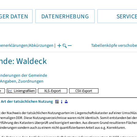
GER DATEN
DATENERHEBUNG
SERVIC
henerklärungen/Abkürzungen
|
Tabellenköpfe verschob
nde: Waldeck
änderungen der Gemeinde
 Angaben, Zuordnungen
 Art der tatsächlichen Nutzung
rt der Nachweis der tatsächlichen Nutzungsarten im Liegenschaftskataster auf einer Umsch
emaligen DDR. Diese Nutzungsverzeichnisse waren nicht identisch. Somit entstanden bei der 
führung des Katasters überprüft und korrigiert werden. Aus diesem Grund resultieren Fläche
derungen sondern auch zu einem nicht quantifizierbaren Anteil aus o.g. Korrekturen.