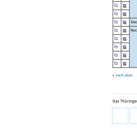
Sie
Nac
▴
nach oben
Das Thüringer