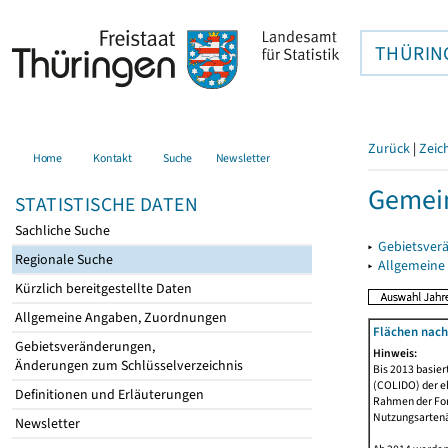
THÜRIN
Zurück
|
Zeic
Home
Kontakt
Suche
Newsletter
Gemei
STATISTISCHE DATEN
Sachliche Suche
▸
Gebietsver
Regionale Suche
▸
Allgemeine
Kürzlich bereitgestellte Daten
Allgemeine Angaben, Zuordnungen
Flächen nach
Gebietsveränderungen,
Hinweis:
Änderungen zum Schlüsselverzeichnis
Bis 2013 basie
(COLIDO) der eh
Definitionen und Erläuterungen
Rahmen der Fort
Nutzungsartenän
Newsletter