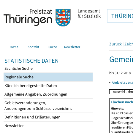
THÜRIN
Zurück
|
Zeic
Home
Kontakt
Suche
Newsletter
Gemein
STATISTISCHE DATEN
Sachliche Suche
bis 31.12.2018
Regionale Suche
▸
Gebietsver
Kürzlich bereitgestellte Daten
Allgemeine Angaben, Zuordnungen
Flächen nach
Gebietsveränderungen,
Änderungen zum Schlüsselverzeichnis
Hinweis:
Bis 2013 basie
Definitionen und Erläuterungen
Liegenschaftsd
Überführung der
Newsletter
resultieren Fl
quantifizierbar