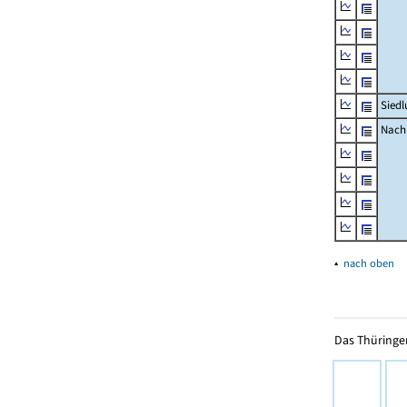
Siedl
Nachr
▴
nach oben
Das Thüringer