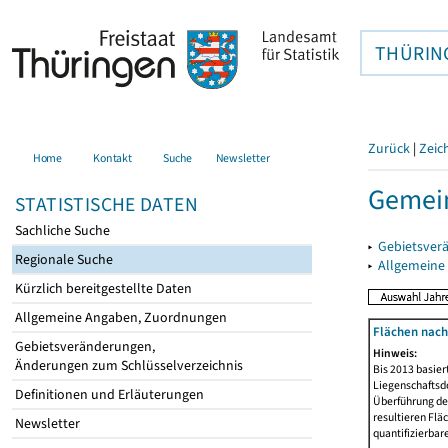
THÜRIN
Zurück
|
Zeic
Home
Kontakt
Suche
Newsletter
Gemei
STATISTISCHE DATEN
Sachliche Suche
▸
Gebietsver
Regionale Suche
▸
Allgemeine
Kürzlich bereitgestellte Daten
Allgemeine Angaben, Zuordnungen
Flächen nach
Gebietsveränderungen,
Hinweis:
Änderungen zum Schlüsselverzeichnis
Bis 2013 basie
Liegenschaftsd
Definitionen und Erläuterungen
Überführung der
resultieren Fl
Newsletter
quantifizierbar