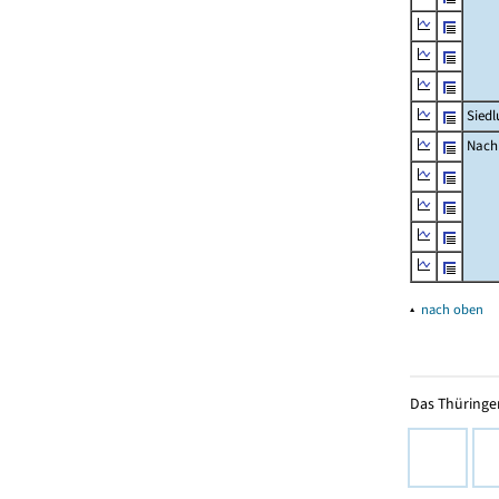
Siedl
Nachr
▴
nach oben
Das Thüringer