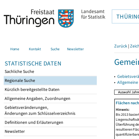
THÜRIN
Zurück
|
Zeic
Home
Kontakt
Suche
Newsletter
Gemein
STATISTISCHE DATEN
Sachliche Suche
▸
Gebietsver
Regionale Suche
▸
Allgemeine
Kürzlich bereitgestellte Daten
Allgemeine Angaben, Zuordnungen
Flächen nach
Gebietsveränderungen,
Hinweis:
Änderungen zum Schlüsselverzeichnis
Bis 2013 basie
Liegenschaftsd
Definitionen und Erläuterungen
Überführung der
resultieren Fl
Newsletter
quantifizierbar