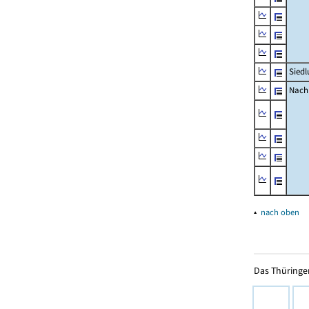
Siedl
Nachr
▴
nach oben
Das Thüringer