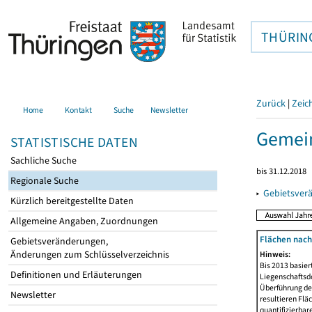
THÜRIN
Zurück
|
Zeic
Home
Kontakt
Suche
Newsletter
Gemein
STATISTISCHE DATEN
Sachliche Suche
bis 31.12.2018
Regionale Suche
▸
Gebietsver
Kürzlich bereitgestellte Daten
Allgemeine Angaben, Zuordnungen
Flächen nach
Gebietsveränderungen,
Änderungen zum Schlüsselverzeichnis
Hinweis:
Bis 2013 basie
Definitionen und Erläuterungen
Liegenschaftsd
Überführung der
Newsletter
resultieren Fl
quantifizierbar