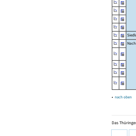
Siedl
Nachr
▴
nach oben
Das Thüringer