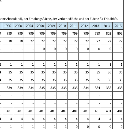
n.
hne Abbauland), der Erholungsfläche, der Verkehrsfläche und der Fläche für Friedhöfe.
1996
2000
2004
2008
2009
2010
2011
2012
2013
2014
2015
9
799
799
799
799
799
799
799
799
799
802
802
6
18
18
22
22
22
22
22
22
22
22
22
-
-
-
-
0
0
0
0
0
0
0
0
-
-
-
-
-
-
-
-
-
-
-
-
2
1
1
1
1
1
1
1
1
1
1
1
4
35
35
35
35
35
35
35
35
35
36
36
4
35
35
35
35
35
35
35
35
35
36
36
1
339
339
334
335
335
335
335
334
334
338
338
-
-
-
-
-
-
-
-
-
-
-
-
-
-
-
-
-
-
-
-
-
-
-
-
1
401
401
401
401
401
401
401
401
401
401
401
4
4
4
4
4
4
4
4
4
4
4
4
1
1
1
1
1
1
1
0
0
0
0
0