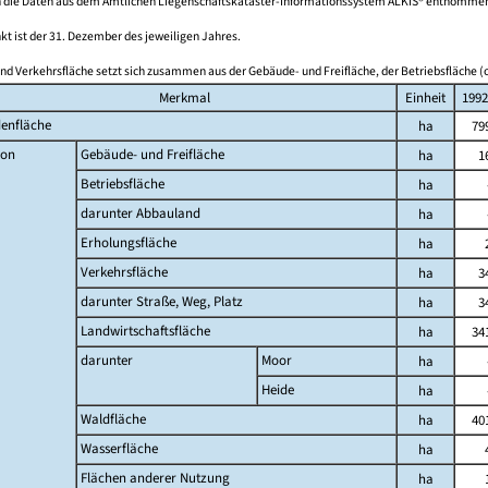
 die Daten aus dem Amtlichen Liegenschaftskataster-Informationssystem ALKIS® entnomme
kt ist der 31. Dezember des jeweiligen Jahres.
nd Verkehrsfläche setzt sich zusammen aus der Gebäude- und Freifläche, der Betriebsfläche (o
Merkmal
Einheit
1992
enfläche
ha
79
on
Gebäude- und Freifläche
ha
1
Betriebsfläche
ha
darunter Abbauland
ha
Erholungsfläche
ha
Verkehrsfläche
ha
3
darunter Straße, Weg, Platz
ha
3
Landwirtschaftsfläche
ha
34
darunter
Moor
ha
Heide
ha
Waldfläche
ha
40
Wasserfläche
ha
Flächen anderer Nutzung
ha