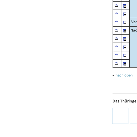
Sie
Nac
▴
nach oben
Das Thüringer