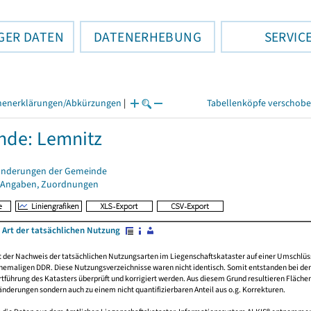
GER DATEN
DATENERHEBUNG
SERVIC
henerklärungen/Abkürzungen
|
Tabellenköpfe verschob
nde: Lemnitz
änderungen der Gemeinde
 Angaben, Zuordnungen
 Art der tatsächlichen Nutzung
rt der Nachweis der tatsächlichen Nutzungsarten im Liegenschaftskataster auf einer Umsch
emaligen DDR. Diese Nutzungsverzeichnisse waren nicht identisch. Somit entstanden bei der 
führung des Katasters überprüft und korrigiert werden. Aus diesem Grund resultieren Fläche
derungen sondern auch zu einem nicht quantifizierbaren Anteil aus o.g. Korrekturen.