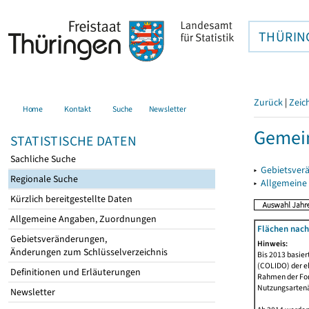
THÜRIN
Zurück
|
Zeic
Home
Kontakt
Suche
Newsletter
Gemei
STATISTISCHE DATEN
Sachliche Suche
▸
Gebietsver
Regionale Suche
▸
Allgemeine
Kürzlich bereitgestellte Daten
Allgemeine Angaben, Zuordnungen
Flächen nach
Gebietsveränderungen,
Hinweis:
Änderungen zum Schlüsselverzeichnis
Bis 2013 basie
(COLIDO) der eh
Definitionen und Erläuterungen
Rahmen der Fort
Nutzungsartenän
Newsletter