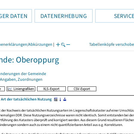
GER DATEN
DATENERHEBUNG
SERVIC
henerklärungen/Abkürzungen
|
Tabellenköpfe verschob
nde: Oberoppurg
änderungen der Gemeinde
 Angaben, Zuordnungen
 Art der tatsächlichen Nutzung
rt der Nachweis der tatsächlichen Nutzungsarten im Liegenschaftskataster auf einer Umsch
emaligen DDR. Diese Nutzungsverzeichnisse waren nicht identisch. Somit entstanden bei der 
führung des Katasters überprüft und korrigiert werden. Aus diesem Grund resultieren Fläche
derungen sondern auch zu einem nicht quantifizierbaren Anteil aus o.g. Korrekturen.