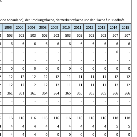
n.
hne Abbauland), der Erholungsfläche, der Verkehrsfläche und der Fläche für Friedhöfe.
1996
2000
2004
2008
2009
2010
2011
2012
2013
2014
2015
3
503
503
503
503
503
503
503
503
503
507
507
5
6
6
6
6
6
6
6
6
6
6
6
-
-
-
-
-
-
-
-
-
-
0
-
-
-
-
-
-
-
-
-
-
-
-
-
0
0
0
0
0
0
0
0
0
0
0
0
2
12
12
12
12
12
11
11
11
11
12
12
2
12
12
12
12
12
11
11
11
11
12
12
2
361
361
361
364
364
365
365
365
365
366
366
-
-
-
-
-
-
-
-
-
-
-
-
-
-
-
-
-
-
-
-
-
-
-
-
6
116
116
116
116
116
116
116
116
116
118
118
4
4
4
4
4
4
4
4
4
4
5
5
4
4
4
4
0
0
0
0
0
0
0
0