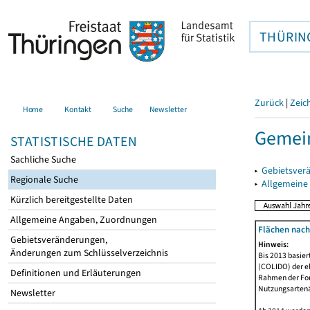
THÜRIN
Zurück
|
Zeic
Home
Kontakt
Suche
Newsletter
Gemei
STATISTISCHE DATEN
Sachliche Suche
▸
Gebietsver
Regionale Suche
▸
Allgemeine
Kürzlich bereitgestellte Daten
Allgemeine Angaben, Zuordnungen
Flächen nach
Gebietsveränderungen,
Hinweis:
Änderungen zum Schlüsselverzeichnis
Bis 2013 basie
(COLIDO) der eh
Definitionen und Erläuterungen
Rahmen der Fort
Nutzungsartenän
Newsletter