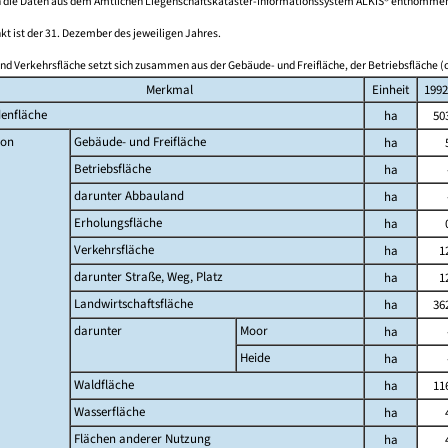
 die Daten aus dem Amtlichen Liegenschaftskataster-Informationssystem ALKIS® entnomme
kt ist der 31. Dezember des jeweiligen Jahres.
nd Verkehrsfläche setzt sich zusammen aus der Gebäude- und Freifläche, der Betriebsfläche (o
Merkmal
Einheit
1992
enfläche
ha
50
on
Gebäude- und Freifläche
ha
Betriebsfläche
ha
darunter Abbauland
ha
Erholungsfläche
ha
Verkehrsfläche
ha
1
darunter Straße, Weg, Platz
ha
1
Landwirtschaftsfläche
ha
36
darunter
Moor
ha
Heide
ha
Waldfläche
ha
11
Wasserfläche
ha
Flächen anderer Nutzung
ha