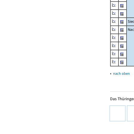
Sie
Nac
▴
nach oben
Das Thüringer