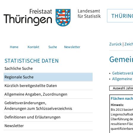
THÜRIN
Zurück
|
Zeic
Home
Kontakt
Suche
Newsletter
Gemei
STATISTISCHE DATEN
Sachliche Suche
▸
Gebietsver
Regionale Suche
▸
Allgemeine
Kürzlich bereitgestellte Daten
Allgemeine Angaben, Zuordnungen
Flächen nach
Gebietsveränderungen,
Hinweis:
Änderungen zum Schlüsselverzeichnis
Bis 2013 basie
Liegenschaftsd
Definitionen und Erläuterungen
Überführung der
resultieren Fl
Newsletter
quantifizierbar