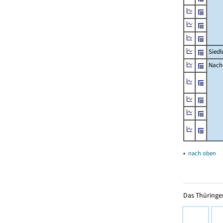
Siedl
Nachr
▴
nach oben
Das Thüringer