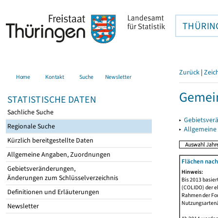
THÜRIN
Zurück
|
Zeic
Home
Kontakt
Suche
Newsletter
Gemein
STATISTISCHE DATEN
Sachliche Suche
▸
Gebietsver
Regionale Suche
▸
Allgemeine
Kürzlich bereitgestellte Daten
Allgemeine Angaben, Zuordnungen
Flächen nach
Gebietsveränderungen,
Hinweis:
Änderungen zum Schlüsselverzeichnis
Bis 2013 basie
(COLIDO) der eh
Definitionen und Erläuterungen
Rahmen der Fort
Nutzungsartenän
Newsletter