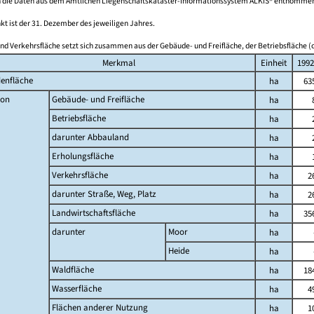
 die Daten aus dem Amtlichen Liegenschaftskataster-Informationssystem ALKIS® entnomme
kt ist der 31. Dezember des jeweiligen Jahres.
nd Verkehrsfläche setzt sich zusammen aus der Gebäude- und Freifläche, der Betriebsfläche (o
Merkmal
Einheit
1992
enfläche
ha
63
on
Gebäude- und Freifläche
ha
Betriebsfläche
ha
darunter Abbauland
ha
Erholungsfläche
ha
Verkehrsfläche
ha
2
darunter Straße, Weg, Platz
ha
2
Landwirtschaftsfläche
ha
35
darunter
Moor
ha
Heide
ha
Waldfläche
ha
18
Wasserfläche
ha
4
Flächen anderer Nutzung
ha
1