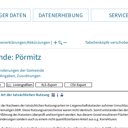
GER DATEN
DATENERHEBUNG
SERVIC
henerklärungen/Abkürzungen
|
Tabellenköpfe verschob
de: Pörmitz
änderungen der Gemeinde
 Angaben, Zuordnungen
 Art der tatsächlichen Nutzung
rt der Nachweis der tatsächlichen Nutzungsarten im Liegenschaftskataster auf einer Umsch
emaligen DDR. Diese Nutzungsverzeichnisse waren nicht identisch. Somit entstanden bei der 
führung des Katasters überprüft und korrigiert werden. Aus diesem Grund resultieren Fläche
derungen sondern auch zu einem nicht quantifizierbaren Anteil aus o.g. Korrekturen.