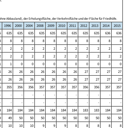
n.
hne Abbauland), der Erholungsfläche, der Verkehrsfläche und der Fläche für Friedhöfe.
1996
2000
2004
2008
2009
2010
2011
2012
2013
2014
2015
5
635
635
635
635
635
635
635
635
635
636
636
8
8
8
8
8
8
8
8
8
8
8
8
2
2
2
2
2
2
2
2
2
2
2
2
2
2
2
2
2
2
2
2
2
2
2
2
1
1
0
0
0
0
0
0
0
0
0
0
6
26
26
26
26
26
26
26
27
27
27
27
6
26
26
26
26
26
26
26
27
27
27
27
6
355
356
356
357
357
357
357
356
356
357
357
-
-
-
-
-
-
-
-
-
-
-
-
-
-
-
-
-
-
-
-
-
-
-
-
4
184
184
184
184
184
184
184
183
183
184
184
9
49
50
50
50
50
50
50
50
50
50
50
0
10
10
10
9
9
9
8
8
8
8
8