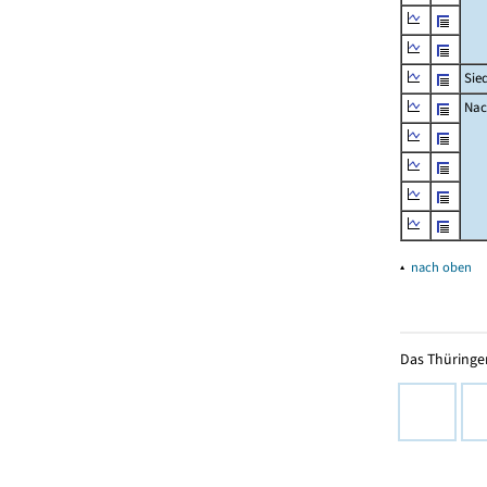
Sie
Nac
▴
nach oben
Das Thüringer