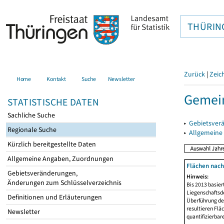
THÜRIN
Zurück
|
Zeic
Home
Kontakt
Suche
Newsletter
Gemein
STATISTISCHE DATEN
Sachliche Suche
▸
Gebietsver
Regionale Suche
▸
Allgemeine
Kürzlich bereitgestellte Daten
Allgemeine Angaben, Zuordnungen
Flächen nach
Gebietsveränderungen,
Hinweis:
Änderungen zum Schlüsselverzeichnis
Bis 2013 basie
Liegenschaftsd
Definitionen und Erläuterungen
Überführung der
resultieren Fl
Newsletter
quantifizierbar