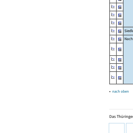
Siedl
Nachr
▴
nach oben
Das Thüringer