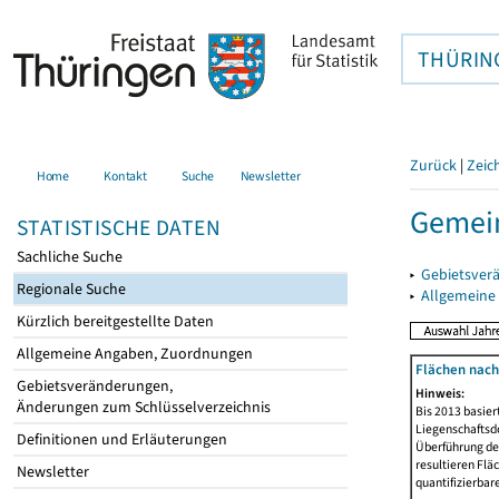
THÜRIN
Zurück
|
Zeic
Home
Kontakt
Suche
Newsletter
Gemein
STATISTISCHE DATEN
Sachliche Suche
▸
Gebietsver
Regionale Suche
▸
Allgemeine
Kürzlich bereitgestellte Daten
Allgemeine Angaben, Zuordnungen
Flächen nach
Gebietsveränderungen,
Hinweis:
Änderungen zum Schlüsselverzeichnis
Bis 2013 basie
Liegenschaftsd
Definitionen und Erläuterungen
Überführung der
resultieren Fl
Newsletter
quantifizierbar