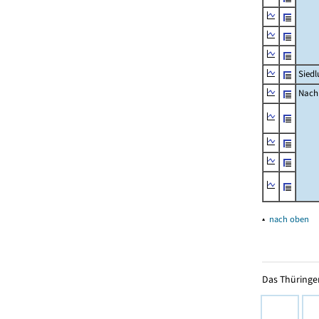
Siedl
Nachr
▴
nach oben
Das Thüringer