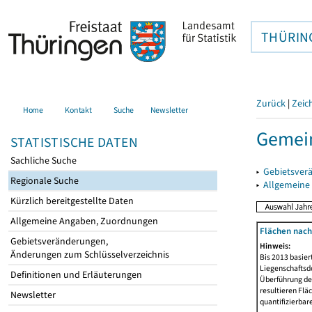
THÜRIN
Zurück
|
Zeic
Home
Kontakt
Suche
Newsletter
Gemein
STATISTISCHE DATEN
Sachliche Suche
▸
Gebietsver
Regionale Suche
▸
Allgemeine
Kürzlich bereitgestellte Daten
Allgemeine Angaben, Zuordnungen
Flächen nach
Gebietsveränderungen,
Hinweis:
Änderungen zum Schlüsselverzeichnis
Bis 2013 basie
Liegenschaftsd
Definitionen und Erläuterungen
Überführung der
resultieren Fl
Newsletter
quantifizierbar