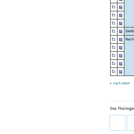
Siedl
Nachr
▴
nach oben
Das Thüringer