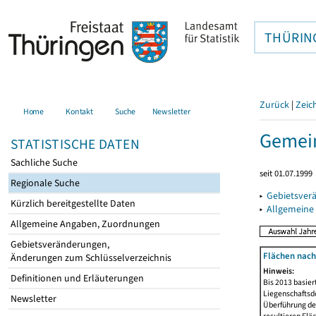
THÜRIN
Zurück
|
Zeic
Home
Kontakt
Suche
Newsletter
Gemei
STATISTISCHE DATEN
Sachliche Suche
seit 01.07.1999
Regionale Suche
▸
Gebietsver
Kürzlich bereitgestellte Daten
▸
Allgemeine
Allgemeine Angaben, Zuordnungen
Gebietsveränderungen,
Flächen nach
Änderungen zum Schlüsselverzeichnis
Hinweis:
Definitionen und Erläuterungen
Bis 2013 basie
Liegenschaftsd
Newsletter
Überführung der