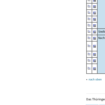
Siedl
Nachr
▴
nach oben
Das Thüringer