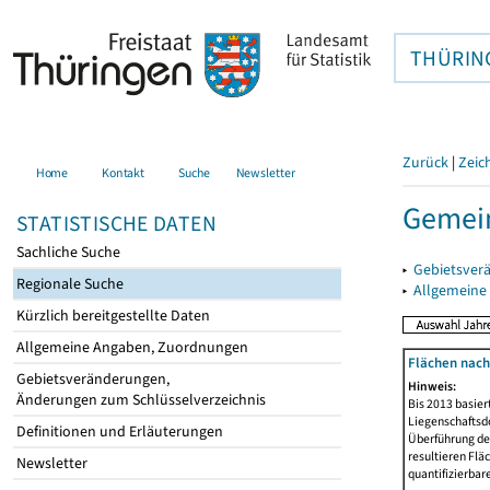
THÜRIN
Zurück
|
Zeic
Home
Kontakt
Suche
Newsletter
Gemei
STATISTISCHE DATEN
Sachliche Suche
▸
Gebietsver
Regionale Suche
▸
Allgemeine
Kürzlich bereitgestellte Daten
Allgemeine Angaben, Zuordnungen
Flächen nach
Gebietsveränderungen,
Hinweis:
Änderungen zum Schlüsselverzeichnis
Bis 2013 basie
Liegenschaftsd
Definitionen und Erläuterungen
Überführung der
resultieren Fl
Newsletter
quantifizierbar