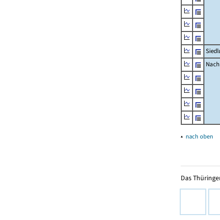
Siedl
Nachr
▴
nach oben
Das Thüringer