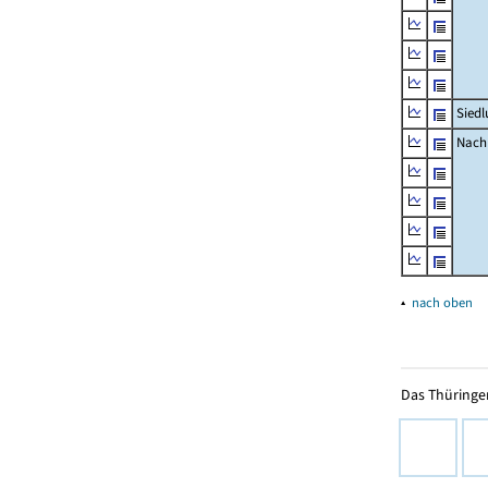
Siedl
Nachr
▴
nach oben
Das Thüringer