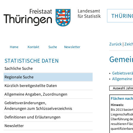
THÜRIN
Zurück
|
Zeic
Home
Kontakt
Suche
Newsletter
Gemein
STATISTISCHE DATEN
Sachliche Suche
▸
Gebietsver
Regionale Suche
▸
Allgemeine
Kürzlich bereitgestellte Daten
Allgemeine Angaben, Zuordnungen
Flächen nach
Gebietsveränderungen,
Hinweis:
Änderungen zum Schlüsselverzeichnis
Bis 2013 basie
Liegenschaftsd
Definitionen und Erläuterungen
Überführung der
resultieren Fl
Newsletter
quantifizierbar