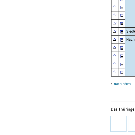
Siedl
Nachr
▴
nach oben
Das Thüringer