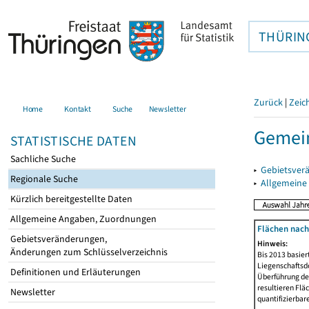
THÜRIN
Zurück
|
Zeic
Home
Kontakt
Suche
Newsletter
Gemein
STATISTISCHE DATEN
Sachliche Suche
▸
Gebietsver
Regionale Suche
▸
Allgemeine
Kürzlich bereitgestellte Daten
Allgemeine Angaben, Zuordnungen
Flächen nach
Gebietsveränderungen,
Hinweis:
Änderungen zum Schlüsselverzeichnis
Bis 2013 basie
Liegenschaftsd
Definitionen und Erläuterungen
Überführung der
resultieren Fl
Newsletter
quantifizierbar