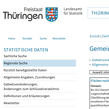
THÜRIN
Zurück
|
Zeic
Home
Kontakt
Suche
Newsletter
Gemei
STATISTISCHE DATEN
Sachliche Suche
▸
Gebietsver
Regionale Suche
▸
Allgemeine
Kürzlich bereitgestellte Daten
Allgemeine Angaben, Zuordnungen
Flächen nach
Gebietsveränderungen,
Hinweis:
Änderungen zum Schlüsselverzeichnis
Bis 2013 basie
Liegenschaftsd
Definitionen und Erläuterungen
Überführung der
resultieren Fl
Newsletter
quantifizierbar