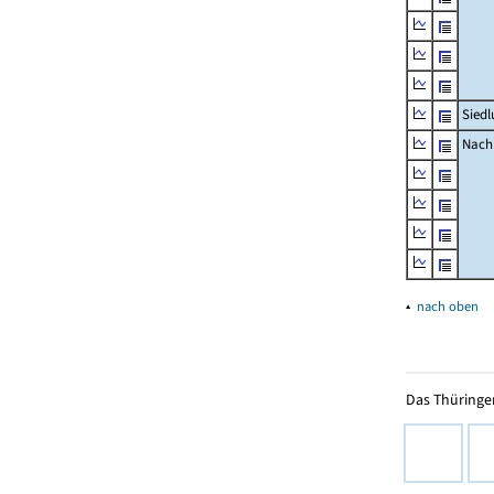
Siedl
Nachr
▴
nach oben
Das Thüringer