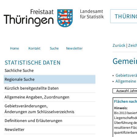
THÜRIN
Zurück
|
Zeic
Home
Kontakt
Suche
Newsletter
Gemein
STATISTISCHE DATEN
Sachliche Suche
▸
Gebietsver
Regionale Suche
▸
Allgemeine
Kürzlich bereitgestellte Daten
Allgemeine Angaben, Zuordnungen
Flächen nach
Gebietsveränderungen,
Hinweis:
Änderungen zum Schlüsselverzeichnis
Bis 2013 basie
Liegenschaftsd
Definitionen und Erläuterungen
Überführung der
resultieren Fl
Newsletter
quantifizierbar