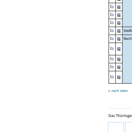
Siedl
Nachr
▴
nach oben
Das Thüringer