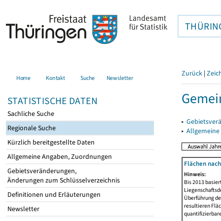
THÜRIN
Zurück
|
Zeic
Home
Kontakt
Suche
Newsletter
Gemein
STATISTISCHE DATEN
Sachliche Suche
▸
Gebietsver
Regionale Suche
▸
Allgemeine
Kürzlich bereitgestellte Daten
Allgemeine Angaben, Zuordnungen
Flächen nach
Gebietsveränderungen,
Hinweis:
Änderungen zum Schlüsselverzeichnis
Bis 2013 basie
Liegenschaftsd
Definitionen und Erläuterungen
Überführung der
resultieren Fl
Newsletter
quantifizierbar