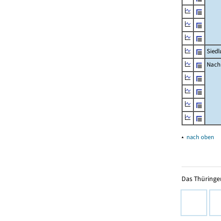
Siedl
Nachr
▴
nach oben
Das Thüringer