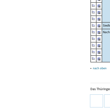
Siedl
Nachr
▴
nach oben
Das Thüringer