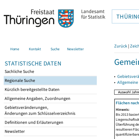
THÜRIN
Zurück
|
Zeic
Home
Kontakt
Suche
Newsletter
Gemein
STATISTISCHE DATEN
Sachliche Suche
▸
Gebietsver
Regionale Suche
▸
Allgemeine
Kürzlich bereitgestellte Daten
Allgemeine Angaben, Zuordnungen
Flächen nach
Gebietsveränderungen,
Hinweis:
Änderungen zum Schlüsselverzeichnis
Bis 2013 basie
Liegenschaftsd
Definitionen und Erläuterungen
Überführung der
resultieren Fl
Newsletter
quantifizierbar