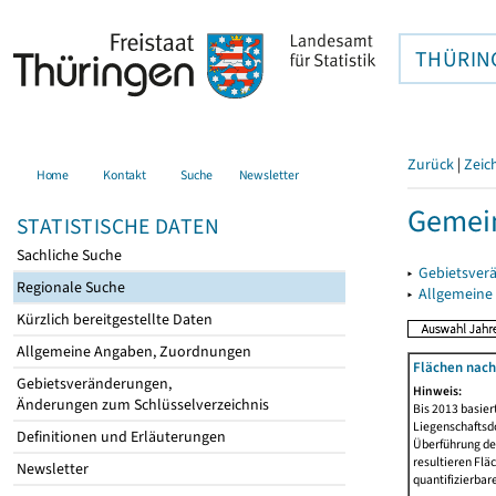
THÜRIN
Zurück
|
Zeic
Home
Kontakt
Suche
Newsletter
Gemei
STATISTISCHE DATEN
Sachliche Suche
▸
Gebietsver
Regionale Suche
▸
Allgemeine
Kürzlich bereitgestellte Daten
Allgemeine Angaben, Zuordnungen
Flächen nach
Gebietsveränderungen,
Hinweis:
Änderungen zum Schlüsselverzeichnis
Bis 2013 basie
Liegenschaftsd
Definitionen und Erläuterungen
Überführung der
resultieren Fl
Newsletter
quantifizierbar