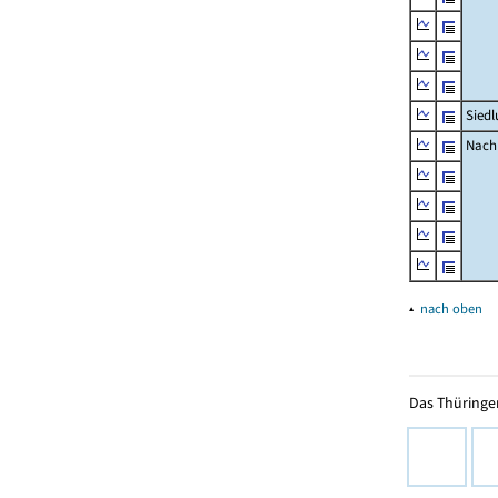
Siedl
Nachr
▴
nach oben
Das Thüringer