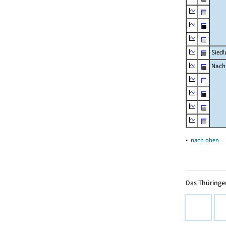
Siedl
Nachr
▴
nach oben
Das Thüringer