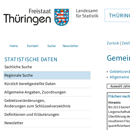
THÜRIN
Zurück
|
Zeic
Home
Kontakt
Suche
Newsletter
Gemei
STATISTISCHE DATEN
Sachliche Suche
▸
Gebietsver
Regionale Suche
▸
Allgemeine
Kürzlich bereitgestellte Daten
Allgemeine Angaben, Zuordnungen
Flächen nach
Gebietsveränderungen,
Hinweis:
Änderungen zum Schlüsselverzeichnis
Bis 2013 basie
Liegenschaftsd
Definitionen und Erläuterungen
Überführung der
resultieren Fl
Newsletter
quantifizierbar