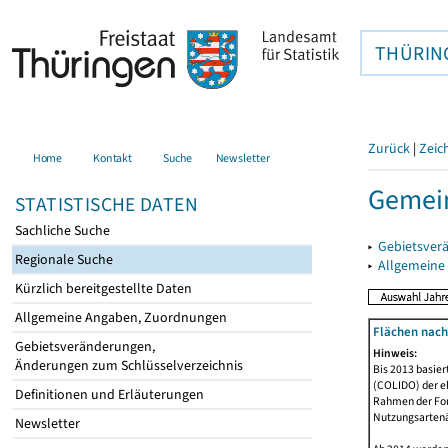
THÜRIN
Zurück
|
Zeic
Home
Kontakt
Suche
Newsletter
Gemei
STATISTISCHE DATEN
Sachliche Suche
▸
Gebietsver
Regionale Suche
▸
Allgemeine
Kürzlich bereitgestellte Daten
Allgemeine Angaben, Zuordnungen
Flächen nach
Gebietsveränderungen,
Hinweis:
Änderungen zum Schlüsselverzeichnis
Bis 2013 basie
(COLIDO) der eh
Definitionen und Erläuterungen
Rahmen der Fort
Nutzungsartenän
Newsletter