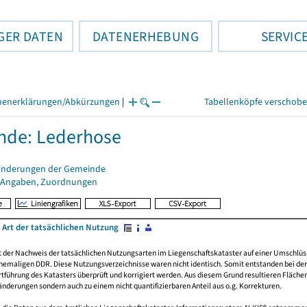
GER DATEN
DATENERHEBUNG
SERVIC
henerklärungen/Abkürzungen
|
Tabellenköpfe verschob
nde: Lederhose
änderungen der Gemeinde
 Angaben, Zuordnungen
 Art der tatsächlichen Nutzung
rt der Nachweis der tatsächlichen Nutzungsarten im Liegenschaftskataster auf einer Umsch
emaligen DDR. Diese Nutzungsverzeichnisse waren nicht identisch. Somit entstanden bei der 
führung des Katasters überprüft und korrigiert werden. Aus diesem Grund resultieren Fläche
derungen sondern auch zu einem nicht quantifizierbaren Anteil aus o.g. Korrekturen.