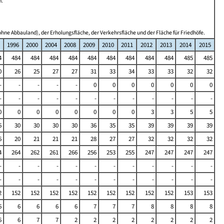
n.
hne Abbauland), der Erholungsfläche, der Verkehrsfläche und der Fläche für Friedhöfe.
1996
2000
2004
2008
2009
2010
2011
2012
2013
2014
2015
4
484
484
484
484
484
484
484
484
484
485
485
0
26
25
27
27
31
33
34
33
33
32
32
-
-
-
-
-
0
0
0
0
0
0
0
-
-
-
-
-
-
-
-
-
-
-
-
0
0
0
0
0
0
0
0
3
3
5
5
6
30
30
30
30
36
35
35
39
39
39
39
6
20
21
21
21
28
27
27
32
32
32
32
4
264
262
261
266
256
253
255
247
247
247
247
-
-
-
-
-
-
-
-
-
-
-
-
-
-
-
-
-
-
-
-
-
-
-
-
2
152
152
152
152
152
152
152
152
152
153
153
6
6
6
6
6
7
7
7
8
8
8
8
6
6
7
7
2
2
2
2
2
2
2
2