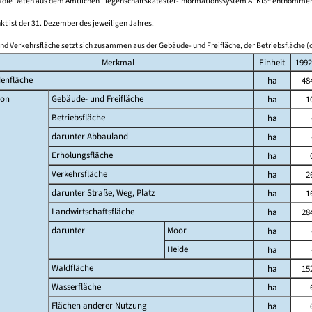
 die Daten aus dem Amtlichen Liegenschaftskataster-Informationssystem ALKIS® entnomme
kt ist der 31. Dezember des jeweiligen Jahres.
nd Verkehrsfläche setzt sich zusammen aus der Gebäude- und Freifläche, der Betriebsfläche (o
Merkmal
Einheit
1992
enfläche
ha
48
on
Gebäude- und Freifläche
ha
1
Betriebsfläche
ha
darunter Abbauland
ha
Erholungsfläche
ha
Verkehrsfläche
ha
2
darunter Straße, Weg, Platz
ha
1
Landwirtschaftsfläche
ha
28
darunter
Moor
ha
Heide
ha
Waldfläche
ha
15
Wasserfläche
ha
Flächen anderer Nutzung
ha