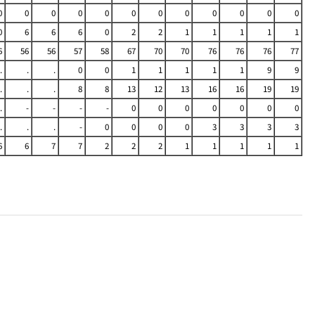
0
0
0
0
0
0
0
0
0
0
0
0
0
6
6
6
0
2
2
1
1
1
1
1
6
56
56
57
58
67
70
70
76
76
76
77
.
.
.
0
0
1
1
1
1
1
9
9
.
.
.
8
8
13
12
13
16
16
19
19
.
-
-
-
-
0
0
0
0
0
0
0
.
.
.
-
0
0
0
0
3
3
3
3
6
6
7
7
2
2
2
1
1
1
1
1