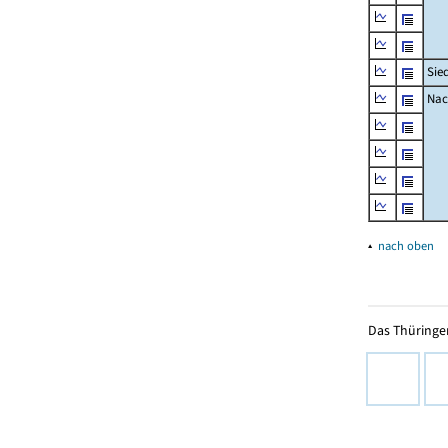
Sie
Nac
▴
nach oben
Das Thüringer