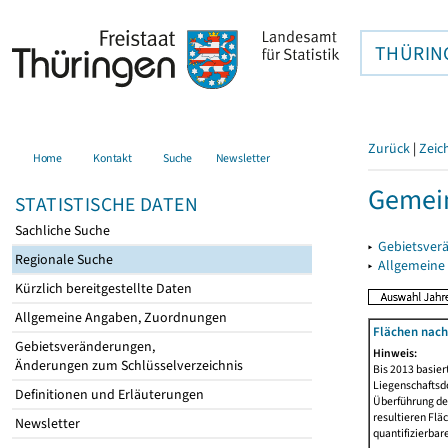
THÜRIN
Zurück
|
Zeic
Home
Kontakt
Suche
Newsletter
Gemein
STATISTISCHE DATEN
Sachliche Suche
▸
Gebietsver
Regionale Suche
▸
Allgemeine
Kürzlich bereitgestellte Daten
Allgemeine Angaben, Zuordnungen
Flächen nach
Gebietsveränderungen,
Hinweis:
Änderungen zum Schlüsselverzeichnis
Bis 2013 basie
Liegenschaftsd
Definitionen und Erläuterungen
Überführung der
resultieren Fl
Newsletter
quantifizierbar