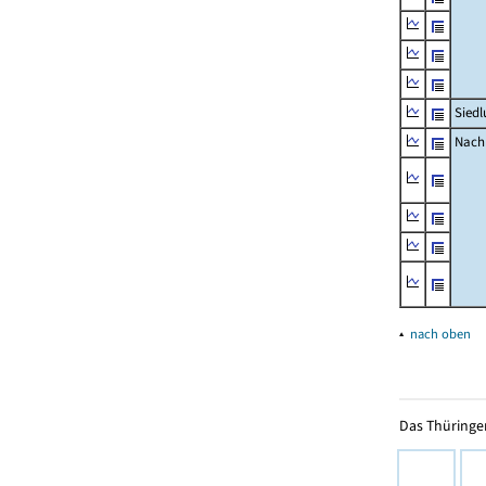
Siedl
Nachr
▴
nach oben
Das Thüringer