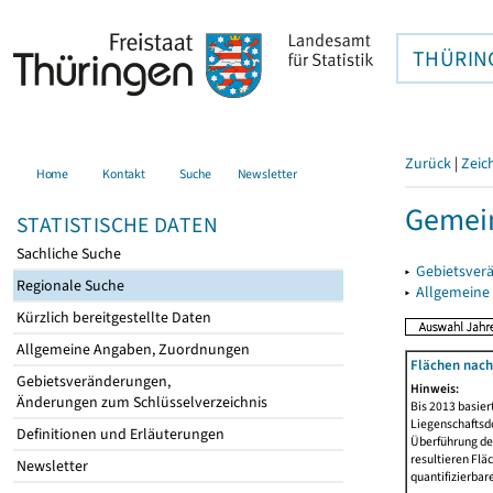
THÜRIN
Zurück
|
Zeic
Home
Kontakt
Suche
Newsletter
Gemein
STATISTISCHE DATEN
Sachliche Suche
▸
Gebietsver
Regionale Suche
▸
Allgemeine
Kürzlich bereitgestellte Daten
Allgemeine Angaben, Zuordnungen
Flächen nach
Gebietsveränderungen,
Hinweis:
Änderungen zum Schlüsselverzeichnis
Bis 2013 basie
Liegenschaftsd
Definitionen und Erläuterungen
Überführung der
resultieren Fl
Newsletter
quantifizierbar