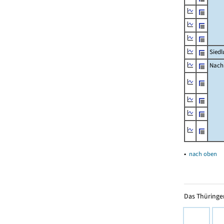
Siedl
Nachr
▴
nach oben
Das Thüringer