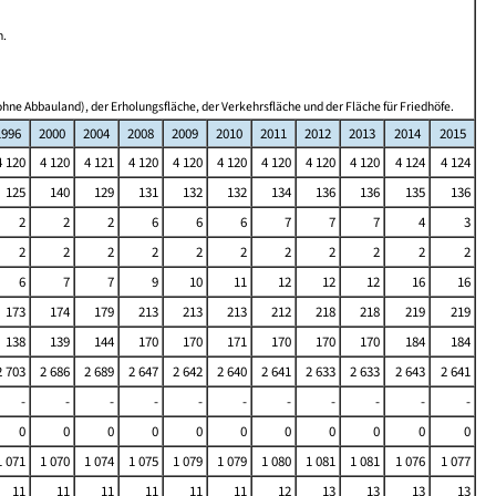
n.
hne Abbauland), der Erholungsfläche, der Verkehrsfläche und der Fläche für Friedhöfe.
1996
2000
2004
2008
2009
2010
2011
2012
2013
2014
2015
4 120
4 120
4 121
4 120
4 120
4 120
4 120
4 120
4 120
4 124
4 124
125
140
129
131
132
132
134
136
136
135
136
2
2
2
6
6
6
7
7
7
4
3
2
2
2
2
2
2
2
2
2
2
2
6
7
7
9
10
11
12
12
12
16
16
173
174
179
213
213
213
212
218
218
219
219
138
139
144
170
170
171
170
170
170
184
184
2 703
2 686
2 689
2 647
2 642
2 640
2 641
2 633
2 633
2 643
2 641
-
-
-
-
-
-
-
-
-
-
-
0
0
0
0
0
0
0
0
0
0
0
1 071
1 070
1 074
1 075
1 079
1 079
1 080
1 081
1 081
1 076
1 077
11
11
11
11
11
11
12
13
13
13
13