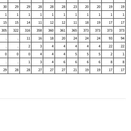
30
29
29
28
28
28
23
20
20
19
19
1
1
1
1
1
1
1
1
1
1
1
15
15
14
11
12
12
11
18
19
17
17
305
322
316
358
360
361
365
373
373
373
373
.
.
11
16
18
20
24
24
24
93
94
.
.
2
3
4
4
4
4
4
22
22
0
0
0
4
4
4
5
5
5
2
1
.
.
1
3
4
6
6
6
6
8
8
29
28
28
27
27
27
21
19
19
17
17