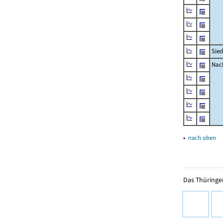
Sied
Nach
▴
nach oben
Das Thüringer