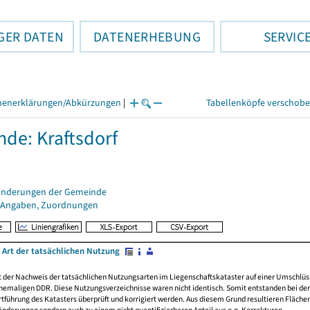
GER DATEN
DATENERHEBUNG
SERVIC
henerklärungen/Abkürzungen
|
Tabellenköpfe verschob
de: Kraftsdorf
änderungen der Gemeinde
 Angaben, Zuordnungen
 Art der tatsächlichen Nutzung
rt der Nachweis der tatsächlichen Nutzungsarten im Liegenschaftskataster auf einer Umsch
emaligen DDR. Diese Nutzungsverzeichnisse waren nicht identisch. Somit entstanden bei der 
führung des Katasters überprüft und korrigiert werden. Aus diesem Grund resultieren Fläche