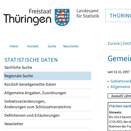
THÜRIN
Zurück
|
Zeic
Home
Kontakt
Suche
Newsletter
Gemein
STATISTISCHE DATEN
Sachliche Suche
seit 01.01.1997
Regionale Suche
▸
Gebietsver
Kürzlich bereitgestellte Daten
▸
Allgemeine
Allgemeine Angaben, Zuordnungen
Gebietsveränderungen,
Flächen nach
Änderungen zum Schlüsselverzeichnis
Hinweis:
Definitionen und Erläuterungen
Bis 2013 basie
(COLIDO) der eh
Newsletter
Rahmen der Fort