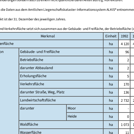
derungen sondern auch zu einem nicht quantifizierbaren Anteil aus o.g. Korrekturen.
 die Daten aus dem Amtlichen Liegenschaftskataster-Informationssystem ALKIS® entnomme
kt ist der 31. Dezember des jeweiligen Jahres.
nd Verkehrsfläche setzt sich zusammen aus der Gebäude- und Freifläche, der Betriebsfläche (o
Merkmal
Einheit
1992
enfläche
ha
4 120
on
Gebäude- und Freifläche
ha
96
Betriebsfläche
ha
2
darunter Abbauland
ha
2
Erholungsfläche
ha
5
Verkehrsfläche
ha
170
darunter Straße, Weg, Platz
ha
136
Landwirtschaftsfläche
ha
2 732
darunter
Moor
ha
-
Heide
ha
0
Waldfläche
ha
1 073
Wasserfläche
ha
11