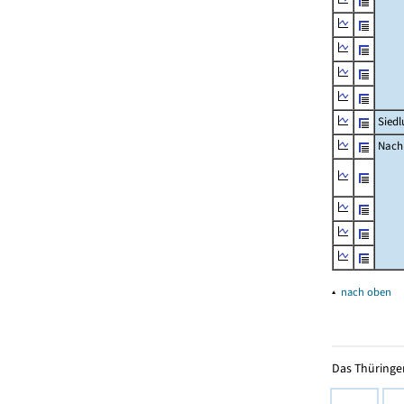
Siedl
Nachr
▴
nach oben
Das Thüringer