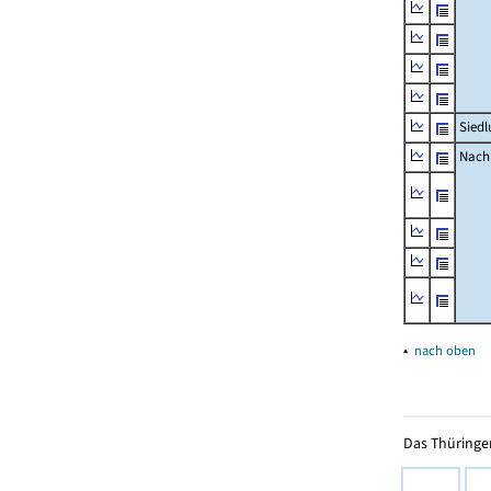
Siedl
Nachr
▴
nach oben
Das Thüringer