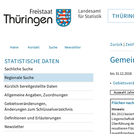
THÜRIN
Zurück
|
Zeic
Home
Kontakt
Suche
Newsletter
Gemein
STATISTISCHE DATEN
Sachliche Suche
bis 31.12.2018
Regionale Suche
▸
Gebietsver
Kürzlich bereitgestellte Daten
Allgemeine Angaben, Zuordnungen
Flächen nach
Gebietsveränderungen,
Änderungen zum Schlüsselverzeichnis
Hinweis:
Bis 2013 basie
Definitionen und Erläuterungen
Liegenschaftsd
Überführung der
Newsletter
resultieren Fl
quantifizierbar