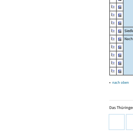
Siedl
Nachr
▴
nach oben
Das Thüringer