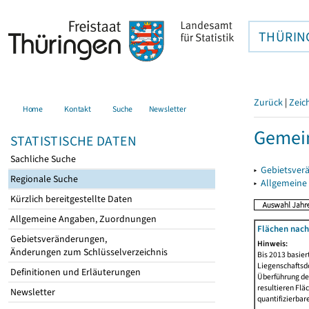
THÜRIN
Zurück
|
Zeic
Home
Kontakt
Suche
Newsletter
Gemein
STATISTISCHE DATEN
Sachliche Suche
▸
Gebietsver
Regionale Suche
▸
Allgemeine
Kürzlich bereitgestellte Daten
Allgemeine Angaben, Zuordnungen
Flächen nach
Gebietsveränderungen,
Hinweis:
Änderungen zum Schlüsselverzeichnis
Bis 2013 basie
Liegenschaftsd
Definitionen und Erläuterungen
Überführung der
resultieren Fl
Newsletter
quantifizierbar