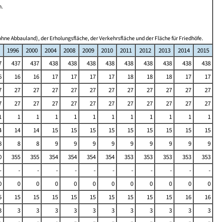
n.
hne Abbauland), der Erholungsfläche, der Verkehrsfläche und der Fläche für Friedhöfe.
1996
2000
2004
2008
2009
2010
2011
2012
2013
2014
2015
7
437
437
438
438
438
438
438
438
438
438
438
6
16
16
17
17
17
17
18
18
18
17
17
7
27
27
27
27
27
27
27
27
27
27
27
7
27
27
27
27
27
27
27
27
27
27
27
1
1
1
1
1
1
1
1
1
1
1
1
4
14
14
15
15
15
15
15
15
15
15
15
8
8
8
9
9
9
9
9
9
9
9
9
0
355
355
354
354
354
354
353
353
353
353
353
-
-
-
-
-
-
-
-
-
-
-
-
0
0
0
0
0
0
0
0
0
0
0
0
5
15
15
15
15
15
15
15
15
15
16
16
3
3
3
3
3
3
3
3
3
3
3
3