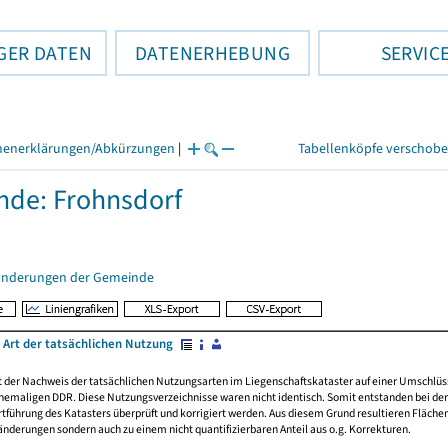
GER DATEN
DATENERHEBUNG
SERVIC
henerklärungen/Abkürzungen
|
Tabellenköpfe verschob
de: Frohnsdorf
änderungen der Gemeinde
 Art der tatsächlichen Nutzung
rt der Nachweis der tatsächlichen Nutzungsarten im Liegenschaftskataster auf einer Umsch
emaligen DDR. Diese Nutzungsverzeichnisse waren nicht identisch. Somit entstanden bei der 
führung des Katasters überprüft und korrigiert werden. Aus diesem Grund resultieren Fläche
derungen sondern auch zu einem nicht quantifizierbaren Anteil aus o.g. Korrekturen.