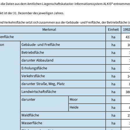
 die Daten aus dem Amtlichen Liegenschaftskataster-Informationssystem ALKIS® entnomme
kt ist der 31. Dezember des jeweiligen Jahres.
nd Verkehrsfläche setzt sich zusammen aus der Gebäude- und Freifläche, der Betriebsfläche (o
Merkmal
Einheit
1992
enfläche
ha
43
on
Gebäude- und Freifläche
ha
1
Betriebsfläche
ha
darunter Abbauland
ha
Erholungsfläche
ha
Verkehrsfläche
ha
1
darunter Straße, Weg, Platz
ha
Landwirtschaftsfläche
ha
38
darunter
Moor
ha
Heide
ha
Waldfläche
ha
1
Wasserfläche
ha