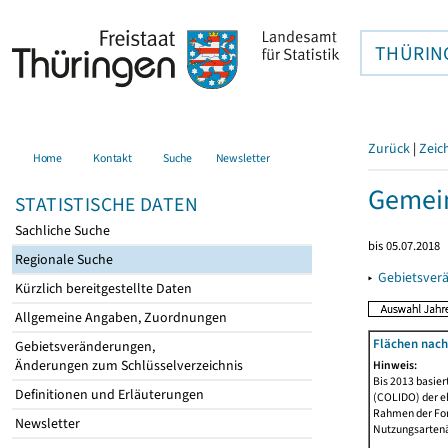
THÜRIN
Zurück
|
Zeic
Home
Kontakt
Suche
Newsletter
Gemein
STATISTISCHE DATEN
Sachliche Suche
bis 05.07.2018
Regionale Suche
▸
Gebietsver
Kürzlich bereitgestellte Daten
Allgemeine Angaben, Zuordnungen
Flächen nach
Gebietsveränderungen,
Änderungen zum Schlüsselverzeichnis
Hinweis:
Bis 2013 basie
Definitionen und Erläuterungen
(COLIDO) der eh
Rahmen der Fort
Newsletter
Nutzungsartenän