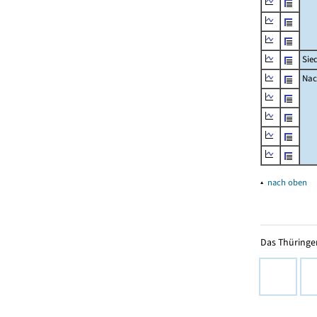
Sie
Nac
▴
nach oben
Das Thüringer